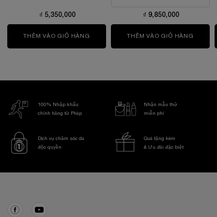
₫ 5,350,000
₫ 9,850,000
THÊM VÀO GIỎ HÀNG
(MỞ BÁN SỚM) SERUM THAY ĐỔI BIỂU H
THÊM VÀO GIỎ HÀNG
KEM DƯ
100% Nhập khẩu
Nhận mẫu thử
chính hãng từ Pháp
miễn phí
Dịch vụ chăm sóc da
Quà tặng kèm
độc quyền
& Ưu đãi đặc biệt
Điều hướng chân trang