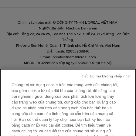
Chính sách bảo mật © CÔNG TY TNHH L’OREAL VIỆT NAM.
Người đại diện: Rachow Benjamin
Địa chỉ: Tầng 23, 24 và 25, Tòa nhà The Nexus, số 3A-3B đường Tôn Đức
Thắng,
Phường Bến Nghé, Quận 1, Thành phố Hồ Chí Minh, Việt Nam
Điện thoại: 02835208840
Email:
lorealvietnam@loreal.com
MSDN: 0102289856 cấp ngày 23/05/2007 tại Hà Nội
Tiếp tục mà không chấp nhận
Chúng tôi sử dụng cookie trên các trang web của chúng tôi,
bao gồm cookie từ các đối tác của chúng tôi, để nâng cao
Site Map
trải nghiệm người dùng của bạn, phân tích lưu lượng truy
Điều khoản và Điều kiện
cập trang web của chúng tôi, cung cấp cho bạn quảng cáo
Chính sách quyền riêng tư
được cá nhân hóa trên các trang web của bên thứ ba và
Cài Đặt Cookies
cung cấp cho bạn các tính năng có sẵn trên các mạng xã
hội. Bạn có thể quản lý tùy chọn của bạn bất kỳ lúc nào
bằng cách nhấp vào cài đặt cookie. Để tìm hiểu thêm về
cách chúng tôi và các đối tác của chúng tôi sử dụng dữ