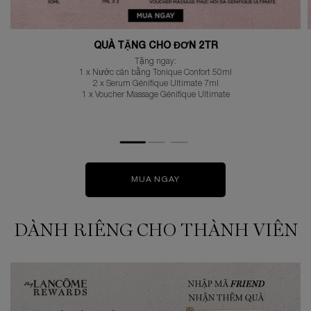
QUÀ TẶNG CHO ĐƠN 2TR
Tặng ngay:
1 x Nước cân bằng Tonique Confort 50ml
2 x Serum Génifique Ultimate 7ml
1 x Voucher Massage Génifique Ultimate
MUA NGAY
DÀNH RIÊNG CHO THÀNH VIÊN