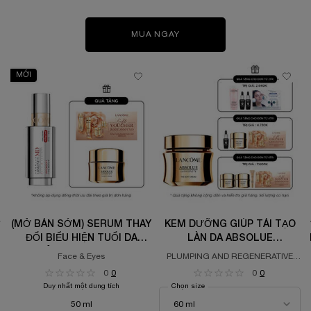
MUA NGAY
MỚI
(MỞ BÁN SỚM) SERUM THAY
KEM DƯỠNG GIÚP TÁI TẠO
ĐỔI BIỂU HIỆN TUỔI DA
LÀN DA ABSOLUE
LANCÔME LONGEVITY MD
LONGEVITY
Face & Eyes
PLUMPING AND REGENERATIVE
INTERCEPT 50ML
CREAM
0
0
0
0
Duy nhất một dung tích
Chọn size
50 ml