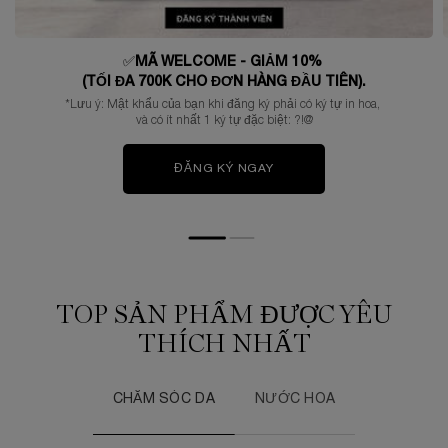
✅
MÃ WELCOME - GIẢM 10%
(TỐI ĐA 700K CHO ĐƠN HÀNG ĐẦU TIÊN).
*Lưu ý: Mật khẩu của bạn khi đăng ký phải có ký tự in hoa,
và có ít nhất 1 ký tự đặc biệt: ?!@
ĐĂNG KÝ NGAY
TOP SẢN PHẨM ĐƯỢC YÊU
THÍCH NHẤT
CHĂM SÓC DA
NƯỚC HOA