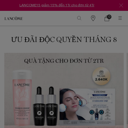
LANCOME15 giảm 15% đến 1Tr cho đơn từ 4Tr
0
Danh
Giỏ
0 Sản phẩm tr
hàng
sách
Nội dung chính
cửa
hàng
ƯU ĐÃI ĐỘC QUYỀN THÁNG 8