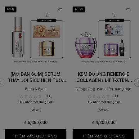
MỚI
NEW
(MỞ BÁN SỚM) SERUM
KEM DƯỠNG RÉNERGIE
THAY ĐỔI BIỂU HIỆN TUỔI
COLLAGEN+ LIFT-XTEND
DA LANCÔME LONGEVITY
CREAM
Face & Eyes
Nâng căng, săn chắc, căng mịn
MD INTERCEPT 50ML
0
0
0
0
Duy nhất một dung tích
Duy nhất một dung tích
50 ml
50 ml
₫ 5,350,000
₫ 4,300,000
THÊM VÀO GIỎ HÀNG
(MỞ BÁN SỚM) SERUM THAY ĐỔI BIỂU H
THÊM VÀO GIỎ HÀNG
KEM D