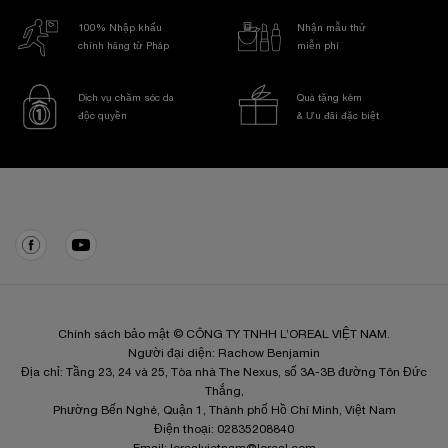
100% Nhập khẩu
Nhận mẫu thử
chính hãng từ Pháp
miễn phí
Dịch vụ chăm sóc da
Quà tặng kèm
độc quyền
& Ưu đãi đặc biệt
Điều hướng chân trang
Chính sách bảo mật © CÔNG TY TNHH L’OREAL VIỆT NAM.
Người đại diện: Rachow Benjamin
Địa chỉ: Tầng 23, 24 và 25, Tòa nhà The Nexus, số 3A-3B đường Tôn Đức
Thắng,
Phường Bến Nghé, Quận 1, Thành phố Hồ Chí Minh, Việt Nam
Điện thoại: 02835208840