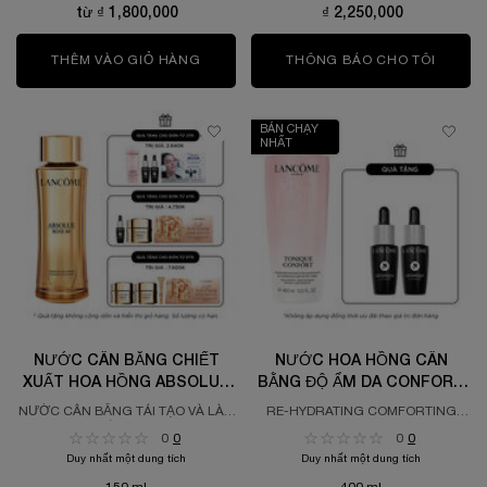
từ ₫ 1,800,000
₫ 2,250,000
THÊM VÀO GIỎ HÀNG
"NƯỚC THẦN" KÉP CLARIFIQUE
THÔNG BÁO CHO TÔI
WHEN 
BÁN CHẠY
NHẤT
NƯỚC CÂN BẰNG CHIẾT
NƯỚC HOA HỒNG CÂN
XUẤT HOA HỒNG ABSOLUE
BẰNG ĐỘ ẨM DA CONFORT
ROSE 80
TONIQUE 400ML
NƯỚC CÂN BẰNG TÁI TẠO VÀ LÀM
RE-HYDRATING COMFORTING
SÁNG DA
TONER
0
0
0
0
Duy nhất một dung tích
Duy nhất một dung tích