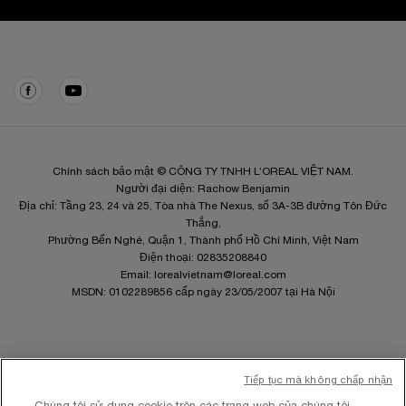
Điều hướng chân trang
Chính sách bảo mật © CÔNG TY TNHH L’OREAL VIỆT NAM.
Người đại diện: Rachow Benjamin
Địa chỉ: Tầng 23, 24 và 25, Tòa nhà The Nexus, số 3A-3B đường Tôn Đức
Thắng,
Phường Bến Nghé, Quận 1, Thành phố Hồ Chí Minh, Việt Nam
Điện thoại: 02835208840
Email:
lorealvietnam@loreal.com
MSDN: 0102289856 cấp ngày 23/05/2007 tại Hà Nội
Tiếp tục mà không chấp nhận
Site Map