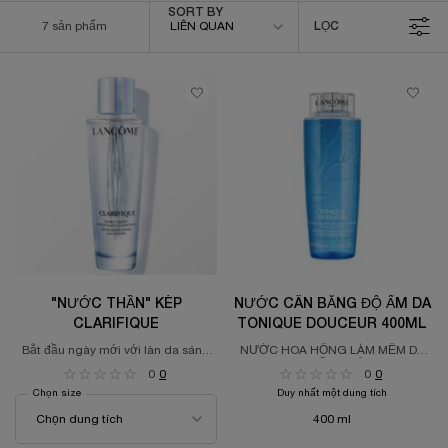
Sort by
SORT BY
7 sản phẩm
LIÊN QUAN
LỌC
FILTER MENU
"NƯỚC THẦN" KÉP
NƯỚC CÂN BẰNG ĐỘ ẨM DA
CLARIFIQUE
TONIQUE DOUCEUR 400ML
Bắt đầu ngày mới với làn da sáng
NƯỚC HOA HỒNG LÀM MỀM DA
trong, căng mịn.
VÀ CẤP NƯỚC
0
0
0
0
Chọn size
Duy nhất một dung tích
400 ml