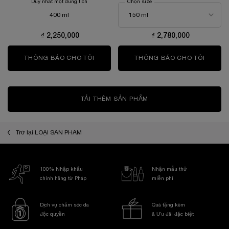
Duy nhất một dung tích
Chọn size
400 ml
₫ 2,250,000
₫ 2,780,000
THÔNG BÁO CHO TÔI
WHEN THE NƯỚC CÂN BẰNG ĐỘ ẨM DA T
THÔNG BÁO CHO TÔI
WHEN T
TẢI THÊM SẢN PHẨM
Trở lại LOẠI SẢN PHẨM
100% Nhập khẩu
Nhận mẫu thử
chính hãng từ Pháp
miễn phí
Dịch vụ chăm sóc da
Quà tặng kèm
độc quyền
& Ưu đãi đặc biệt