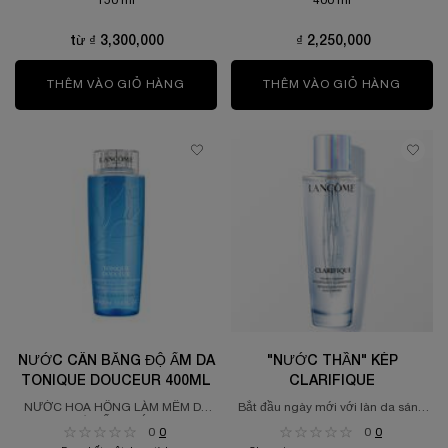
150 ml
400 ml
từ ₫ 3,300,000
₫ 2,250,000
THÊM VÀO GIỎ HÀNG
NƯỚC CÂN BẰNG CHIẾT XUẤT HOA HỒN
THÊM VÀO GIỎ HÀNG
NƯỚC 
NƯỚC CÂN BẰNG ĐỘ ẨM DA
"NƯỚC THẦN" KÉP
TONIQUE DOUCEUR 400ML
CLARIFIQUE
NƯỚC HOA HỒNG LÀM MỀM DA
Bắt đầu ngày mới với làn da sáng
VÀ CẤP NƯỚC
trong, căng mịn.
0
0
0
0