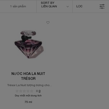
Sort by
SORT BY
1 sản phẩm
LIÊN QUAN
LỌC
FILTER MENU
NƯỚC HOA LA NUIT
TRÉSOR
Trésor La Nuit tượng trưng cho
những đêm triền miên, khi những
0
0
người yêu nhau hoà quyện trong
Duy nhất một dung tích
tình yêu tuyệt đối.
75 ml