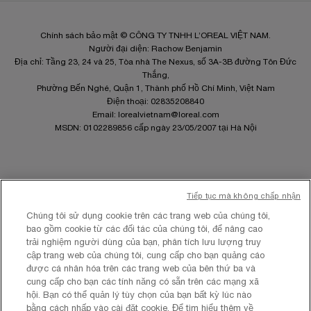
Chính sách bảo mật © CÔNG TY TNHH L’OREAL VIỆT NAM.
Người đại diện: Rachow Benjamin
Địa chỉ: Tầng 23, 24 và 25, Tòa nhà The Nexus, số 3A-3B đường Tôn Đức
Thắng,
Phường Bến Nghé, Quận 1, Thành phố Hồ Chí Minh, Việt Nam
Điện thoại: 02835208840
Email:
lorealvietnam@loreal.com
MSDN: 0102289856 cấp ngày 23/05/2007 tại Hà Nội
Tiếp tục mà không chấp nhận
Site Map
Chúng tôi sử dụng cookie trên các trang web của chúng tôi,
Điều khoản và Điều kiện
bao gồm cookie từ các đối tác của chúng tôi, để nâng cao
Chính sách quyền riêng tư
trải nghiệm người dùng của bạn, phân tích lưu lượng truy
Cài Đặt Cookies
cập trang web của chúng tôi, cung cấp cho bạn quảng cáo
được cá nhân hóa trên các trang web của bên thứ ba và
cung cấp cho bạn các tính năng có sẵn trên các mạng xã
hội. Bạn có thể quản lý tùy chọn của bạn bất kỳ lúc nào
bằng cách nhấp vào cài đặt cookie. Để tìm hiểu thêm về