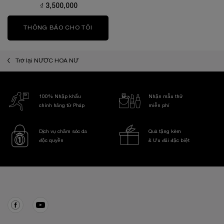
₫ 3,500,000
THÔNG BÁO CHO TÔI
WHEN THE NƯỚC HOA LA NUIT TRÉSOR 
Trở lại NƯỚC HOA NỮ
100% Nhập khẩu
Nhận mẫu thử
chính hãng từ Pháp
miễn phí
Dịch vụ chăm sóc da
Quà tặng kèm
độc quyền
& Ưu đãi đặc biệt
Điều hướng chân trang