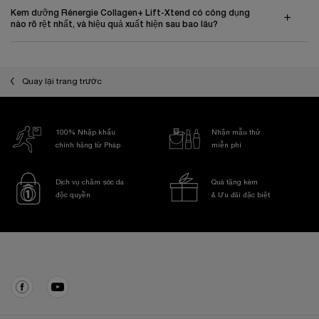
Kem dưỡng Rénergie Collagen+ Lift-Xtend có công dụng
nào rõ rệt nhất, và hiệu quả xuất hiện sau bao lâu?
Quay lại trang trước
100% Nhập khẩu
Nhận mẫu thử
chính hãng từ Pháp
miễn phí
Dịch vụ chăm sóc da
Quà tặng kèm
độc quyền
& Ưu đãi đặc biệt
Điều hướng chân trang