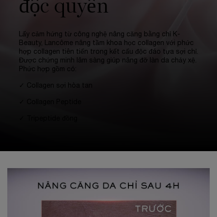
độc quyền
Lấy cảm hứng từ công nghệ nâng căng bằng chỉ K-
Beauty, Lancôme nâng tầm khoa học collagen với phức
hợp collagen tiên tiến trong kết cấu độc đáo tựa sợi chỉ.
Được chứng minh lâm sàng giúp nâng đỡ làn da chảy xệ.
Phức hợp gồm có:
✓ Collagen sợi hòa tan
✓ Collagen Peptide
✓ Tripeptide đồng