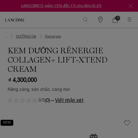
LANCOME15 giảm 15% đến 1Tr cho đơn từ 4Tr
0
Danh
Giỏ
0 Sản phẩm tr
hàng
sách
Nội dung chính
cửa
hàng
...
DƯỠNG DA
Renergie
KEM DƯỠNG RÉNERGIE
COLLAGEN+ LIFT-XTEND
CREAM
₫ 4,300,000
Nâng căng, săn chắc, căng mịn
0/5
(0)
—
Viết nhận xét
NEW