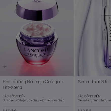
Kem dưỡng Rénergie Collagen+
Serum tươi 3 lõi 
Lift-Xtend
TÁC ĐỘNG ĐẾN
TÁC ĐỘNG ĐẾN:
Suy giảm collagen, da chảy xệ, thiếu săn chắc
Nếp nhăn, rãnh nhăn, là
SỬ DỤNG
SỬ DỤNG