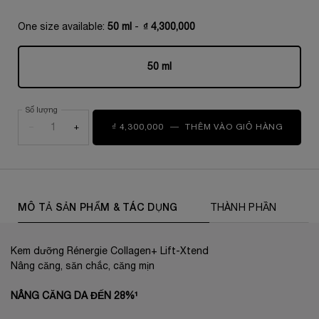
One size available:
50 ml
-
₫ 4,300,000
50 ml
Selected
, 1 of 1
Số lượng
−
+
₫ 4,300,000
―
THÊM VÀO GIỎ HÀNG
KEM DƯ
PDP Tabs
MÔ TẢ SẢN PHẨM & TÁC DỤNG
THÀNH PHẦN
Kem dưỡng Rénergie Collagen+ Lift-Xtend
Nâng căng, săn chắc, căng mịn
NÂNG CĂNG DA ĐẾN 28%¹