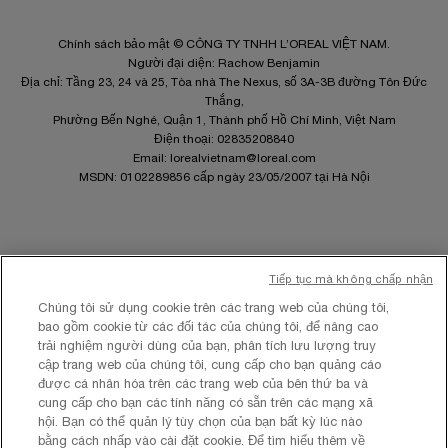
Chính sách bảo mật © CÔNG TY TNHH L’OREAL VIỆT NAM.
Người đại diện: Rachow Benjamin
Địa chỉ: Tầng 23, 24 và 25, Tòa nhà The Nexus, số 3A-3B đường Tôn Đức
Thắng,
Phường Bến Nghé, Quận 1, Thành phố Hồ Chí Minh, Việt Nam
Điện thoại: 02835208840
Email:
lorealvietnam@loreal.com
MSDN: 0102289856 cấp ngày 23/05/2007 tại Hà Nội
Tiếp tục mà không chấp nhận
Site Map
Điều khoản và Điều kiện
Chúng tôi sử dụng cookie trên các trang web của chúng tôi,
Chính sách quyền riêng tư
bao gồm cookie từ các đối tác của chúng tôi, để nâng cao
Cài Đặt Cookies
trải nghiệm người dùng của bạn, phân tích lưu lượng truy
cập trang web của chúng tôi, cung cấp cho bạn quảng cáo
được cá nhân hóa trên các trang web của bên thứ ba và
cung cấp cho bạn các tính năng có sẵn trên các mạng xã
hội. Bạn có thể quản lý tùy chọn của bạn bất kỳ lúc nào
bằng cách nhấp vào cài đặt cookie. Để tìm hiểu thêm về