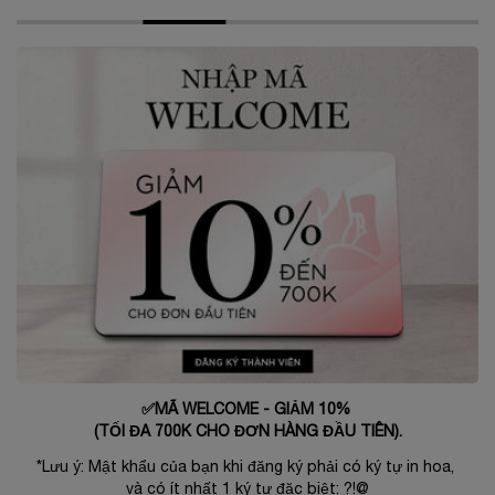
✅MÃ WELCOME - GIẢM 10%
(TỐI ĐA 700K CHO ĐƠN HÀNG ĐẦU TIÊN).
*Lưu ý: Mật khẩu của bạn khi đăng ký phải có ký tự in hoa,
và có ít nhất 1 ký tự đặc biệt: ?!@