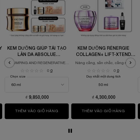
Y
KEM DƯỠNG GIÚP TÁI TẠO
KEM DƯỠNG RÉNERGIE
LÀN DA ABSOLUE
COLLAGEN+ LIFT-XTEND
LONGEVITY
CREAM
PLUMPING AND REGENERATIVE
Nâng căng, săn chắc, căng mịn
CREAM
0
0
0
0
Chọn size
Duy nhất một dung tích
50 ml
₫ 9,850,000
₫ 4,300,000
 BÁN SỚM) SERUM THAY ĐỔI BIỂU HIỆN TUỔI DA LANCÔME LONGEVI
THÊM VÀO GIỎ HÀNG
KEM DƯỠNG GIÚP TÁI TẠO LÀN DA ABS
THÊM VÀO GIỎ HÀNG
KEM D