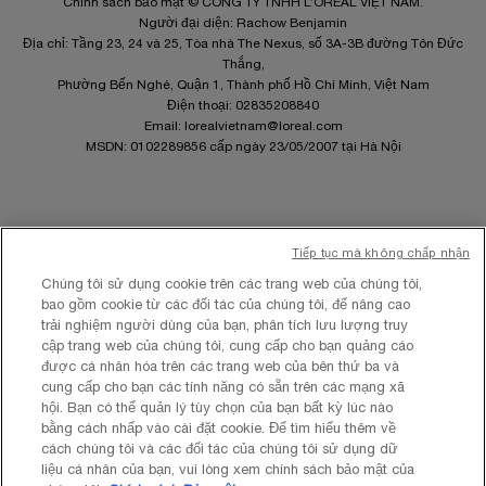
Chính sách bảo mật © CÔNG TY TNHH L’OREAL VIỆT NAM.
Người đại diện: Rachow Benjamin
Địa chỉ: Tầng 23, 24 và 25, Tòa nhà The Nexus, số 3A-3B đường Tôn Đức
Thắng,
Phường Bến Nghé, Quận 1, Thành phố Hồ Chí Minh, Việt Nam
Điện thoại: 02835208840
Email:
lorealvietnam@loreal.com
MSDN: 0102289856 cấp ngày 23/05/2007 tại Hà Nội
Tiếp tục mà không chấp nhận
Site Map
Chúng tôi sử dụng cookie trên các trang web của chúng tôi,
Điều khoản và Điều kiện
bao gồm cookie từ các đối tác của chúng tôi, để nâng cao
Chính sách quyền riêng tư
trải nghiệm người dùng của bạn, phân tích lưu lượng truy
Cài Đặt Cookies
cập trang web của chúng tôi, cung cấp cho bạn quảng cáo
được cá nhân hóa trên các trang web của bên thứ ba và
cung cấp cho bạn các tính năng có sẵn trên các mạng xã
hội. Bạn có thể quản lý tùy chọn của bạn bất kỳ lúc nào
bằng cách nhấp vào cài đặt cookie. Để tìm hiểu thêm về
cách chúng tôi và các đối tác của chúng tôi sử dụng dữ
liệu cá nhân của bạn, vui lòng xem chính sách bảo mật của