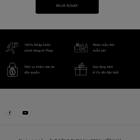
MUA NGAY
100% Nhập khẩu
Nhận mẫu thử
chính hãng từ Pháp
miễn phí
Dịch vụ chăm sóc da
Quà tặng kèm
độc quyền
& Ưu đãi đặc biệt
Điều hướng chân trang