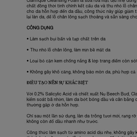
Clarifique Cleansing Foam là sữa rửa mặt dịu nhẹ dùng 
chất đồng thời tinh chỉnh kết cấu da và thu nhỏ lỗ chân
cho da hỗn hợp đến da dầu, công thức này giúp giảm t
lại làn da, để lỗ chân lông sạch thoáng và sẵn sàng c
CÔNG DỤNG
• Làm sạch bụi bẩn và tạp chất trên da
• Thu nhỏ lỗ chân lông, làm mịn bề mặt da
• Loại bỏ cặn kem chống nắng & lớp trang điểm còn sót
• Không gây khô căng, không bào mòn da, phù hợp cả
ĐIỀU TẠO NÊN SỰ KHÁC BIỆT
Với 0.2% Salicylic Acid và chiết xuất Nụ Beech Bud, Cl
kiểm soát bã nhờn, làm da bớt bóng dầu và cân bằng 
thường gặp ở da hỗn hợp.
Chỉ sau một lần sử dụng, làn da trông tươi mới, rạng rỡ
không còn đổ dầu nhanh như trước.
Công thức làm sạch từ amino acid dịu nhẹ, không gây k