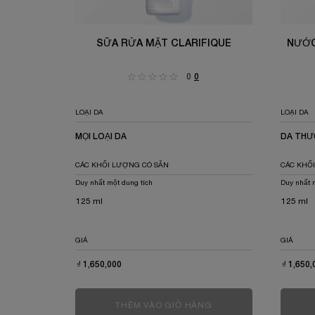
SỮA RỬA MẶT CLARIFIQUE
NƯỚC
0
0
LOẠI DA
LOẠI DA
MỌI LOẠI DA
DA THƯ
CÁC KHỐI LƯỢNG CÓ SẴN
CÁC KHỐ
Duy nhất một dung tích
Duy nhất 
125 ml
125 ml
GIÁ
GIÁ
₫ 1,650,000
₫ 1,650,
THÊM VÀO GIỎ HÀNG
SỮA RỬA MẶT CLARI