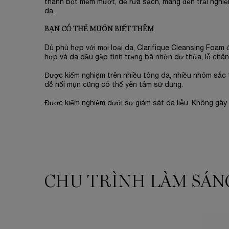
thành bọt mềm mượt, dễ rửa sạch, mang đến trải nghiệ
da.
BẠN CÓ THỂ MUỐN BIẾT THÊM
Dù phù hợp với mọi loại da, Clarifique Cleansing Foam 
hợp và da dầu gặp tình trạng bã nhờn dư thừa, lỗ chân
Được kiểm nghiệm trên nhiều tông da, nhiều nhóm sắc 
dễ nổi mụn cũng có thể yên tâm sử dụng.
Được kiểm nghiệm dưới sự giám sát da liễu. Không gây b
CHU TRÌNH LÀM SÁNG
THE SKINCARE ROUTINE YOU NEED