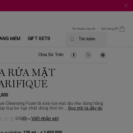
0
Tài khoản của tôi
Giỏ hàng
0 Sản phẩm trong giỏ
ANG ĐIỂM
GIFT SETS
Tìm kiếm
Chia Sẻ Trên Facebook
Chia Sẻ Trên Twitter
Chia Sẻ Trên Pin
Chia Sẻ Trên
A RỬA MẶT
ARIFIQUE
,000
que Cleansing Foam là sữa rửa mặt dịu nhẹ dùng hằng
iúp loại bỏ tạp chất đồng thời tin ...
Đọc mô tả đầy đủ
0/5
(0)
—
Viết nhận xét