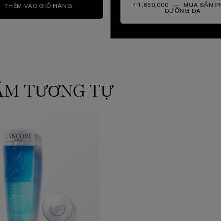
₫ 1,650,000
―
MUA SẢN 
THÊM VÀO GIỎ HÀNG
SỮA RỬA MẶT CLARIFIQUE
DƯỠNG DA
SỮA R
HẨM TƯƠNG TỰ