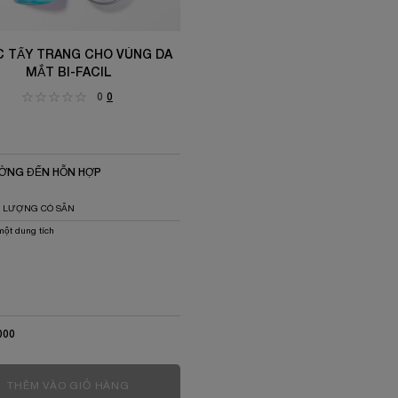
 TẨY TRANG CHO VÙNG DA
MẮT BI-FACIL
0
0
ỜNG ĐẾN HỖN HỢP
I LƯỢNG CÓ SẴN
một dung tích
000
FIQUE
THÊM VÀO GIỎ HÀNG
NƯỚC TẨY TRANG CHO VÙNG DA MẮT BI-FAC