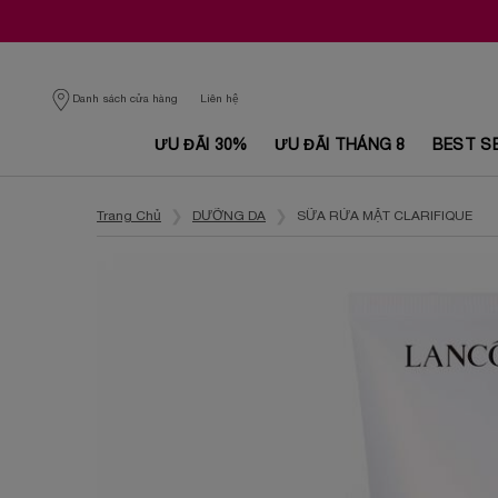
Danh sách cửa hàng
Liên hệ
ƯU ĐÃI 30%
ƯU ĐÃI THÁNG 8
BEST S
Nội dung chính
Trang Chủ
DƯỠNG DA
SỮA RỬA MẶT CLARIFIQUE