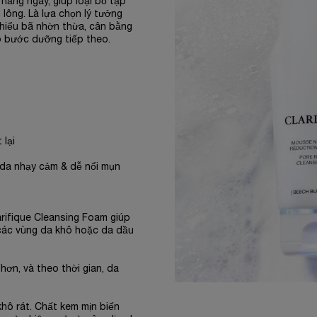
hằng ngày, giúp loại bỏ tạp
 lông. Là lựa chọn lý tưởng
hiểu bã nhờn thừa, cân bằng
ho bước dưỡng tiếp theo.
 lại
 da nhạy cảm & dễ nổi mụn
arifique Cleansing Foam giúp
các vùng da khô hoặc da dầu
 hơn, và theo thời gian, da
hô rát. Chất kem mịn biến