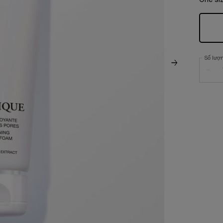
One siz
Số lượ
−