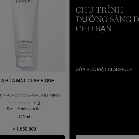
CHU TRÌNH
DƯỠNG SÁNG D
CHO BẠN
SỮA RỬA MẶT CLARIFIQUE
A RỬA MẶT CLARIFIQUE
ITY-REMOVING & PORE-REFINING
IMPURITY-REMOVING & PORE-REFIN
0
0
Duy nhất một dung tích
125 ml
₫ 1,650,000