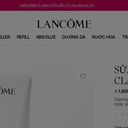
LANCOME15 giảm 15% đến 1Tr cho đơn từ 4Tr
ELLER
REFILL
ABSOLUE
DƯỠNG DA
NƯỚC HOA
TR
SỮ
CL
₫ 1,650
Clarifi
ngày, g