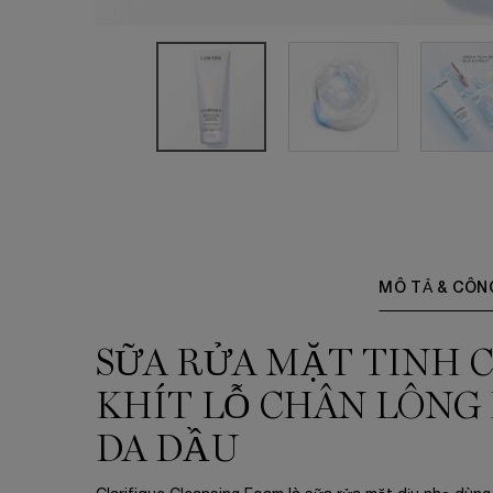
PDP Tabs
MÔ TẢ & CÔN
SỮA RỬA MẶT TINH 
KHÍT LỖ CHÂN LÔNG
DA DẦU