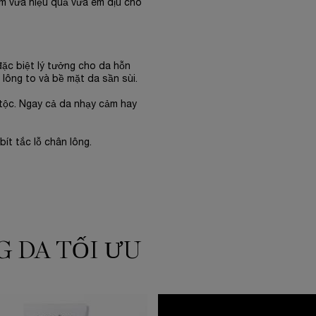
m vừa hiệu quả vừa êm dịu cho
đặc biệt lý tưởng cho da hỗn
 lông to và bề mặt da sần sùi.
tộc. Ngay cả da nhạy cảm hay
ít tắc lỗ chân lông.
 DA TỐI ƯU