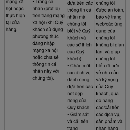
mạng xã
• Trang cá
dựa trên các
chúng tôi
hội hoặc
nhân (profile)
thông tin cá
được an toàn,
thực hiện
trên trang mạng
nhân mà
bảo vệ trang
tại cửa
xã hội (khi Quý
chúng tôi
web/các ứng
hàng.
khách sử dụng
biết về Quý
dụng của
phương thức
khách và
chúng tôi
đăng nhập
các sở thích
không bị gian
mạng xã hội
của Quý
lận, và giúp
hoặc chia sẻ
khách);
chúng tôi
thông tin cá
• Chào mời
hiểu rõ hơn
nhân này với
các dịch vụ
về nhu cầu
chúng tôi).
dành riêng
và kỳ vọng
dựa trên các
của Quý
nét đẹp
khách, qua
riêng của
đó nâng
Quý khách;
cao/cải tiến
• Giám sát
các dịch vụ,
và cải tiến
sản phẩm và
trang
nhãn hàng