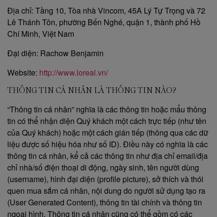
Địa chỉ: Tầng 10, Tòa nhà Vincom, 45A Lý Tự Trọng và 72
Lê Thánh Tôn, phường Bến Nghé, quận 1, thành phố Hồ
Chí Minh, Việt Nam
Đại diện: Rachow Benjamin
Website:
http://www.loreal.vn/
THÔNG TIN CÁ NHÂN LÀ THÔNG TIN NÀO?
“Thông tin cá nhân” nghĩa là các thông tin hoặc mẩu thông
tin có thể nhận diện Quý khách một cách trực tiếp (như tên
của Quý khách) hoặc một cách gián tiếp (thông qua các dữ
liệu được số hiệu hóa như số ID). Điều này có nghĩa là các
thông tin cá nhân, kể cả các thông tin như địa chỉ email/địa
chỉ nhà/số điện thoại di động, ngày sinh, tên người dùng
(username), hình đại diện (profile picture), sở thích và thói
quen mua sắm cá nhân, nội dung do người sử dụng tạo ra
(User Generated Content), thông tin tài chính và thông tin
ngoại hình. Thông tin cá nhân cũng có thể gồm có các