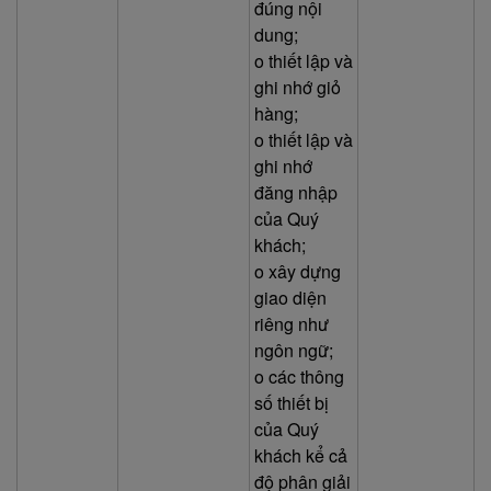
đúng nội
dung;
o thiết lập và
ghi nhớ giỏ
hàng;
o thiết lập và
ghi nhớ
đăng nhập
của Quý
khách;
o xây dựng
giao diện
riêng như
ngôn ngữ;
o các thông
số thiết bị
của Quý
khách kể cả
độ phân giải