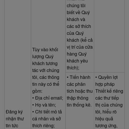
chúng tôi
biết về Quý
khách và
các sở thích
của Quý
khách (kể cả
vị trí của cửa
Tùy vào khối
hàng Quý
lượng Quý
khách yêu
khách tương
thích);
tác với chúng
tôi, các thông
• Tiến hành
• Quyền lợi
tin này có thể
các phân
hợp pháp
gồm:
tích hoặc thu
Thiết kế riêng
• Địa chỉ email;
thập thông
các thư tiếp
• Họ và tên;
tin thống kê.
thị của chúng
Đăng ký
• Chi tiết mô tả
tôi, hiểu rõ
nhận thư
cá nhân và sở
hiệu quả
tin tức
thích riêng;
tương ứng,