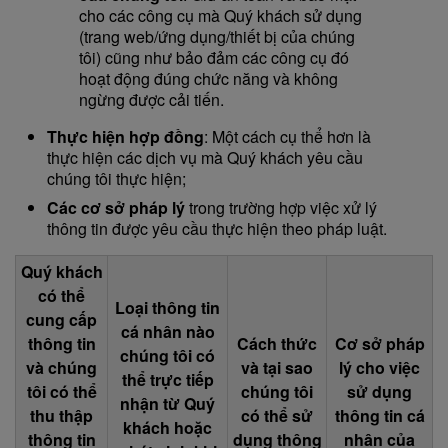
cho các công cụ mà Quý khách sử dụng
(trang web/ứng dụng/thiết bị của chúng
tôi) cũng như bảo đảm các công cụ đó
hoạt động đúng chức năng và không
ngừng được cải tiến.
Thực hiện hợp đồng
: Một cách cụ thể hơn là
thực hiện các dịch vụ mà Quý khách yêu cầu
chúng tôi thực hiện;
Các cơ sở pháp lý
trong trường hợp việc xử lý
thông tin được yêu cầu thực hiện theo pháp luật.
Quý khách
có thể
Loại thông tin
cung cấp
cá nhân nào
thông tin
Cách thức
Cơ sở pháp
chúng tôi có
và chúng
và tại sao
lý cho việc
thể trực tiếp
tôi có thể
chúng tôi
sử dụng
nhận từ Quý
thu thập
có thể sử
thông tin cá
khách hoặc
thông tin
dụng thông
nhân của