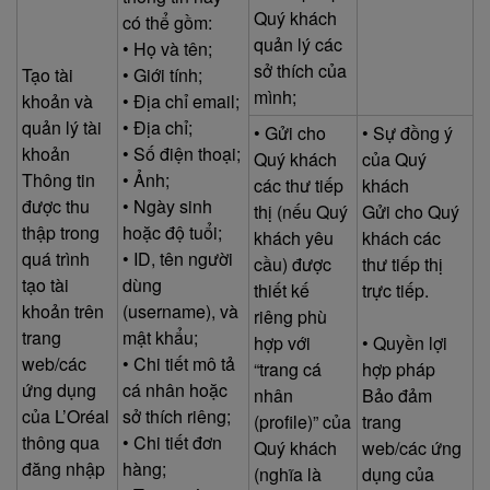
Quý khách
có thể gồm:
quản lý các
• Họ và tên;
sở thích của
Tạo tài
• Giới tính;
mình;
khoản và
• Địa chỉ email;
quản lý tài
• Địa chỉ;
• Gửi cho
• Sự đồng ý
khoản
• Số điện thoại;
Quý khách
của Quý
Thông tin
• Ảnh;
các thư tiếp
khách
được thu
• Ngày sinh
thị (nếu Quý
Gửi cho Quý
thập trong
hoặc độ tuổi;
khách yêu
khách các
quá trình
• ID, tên người
cầu) được
thư tiếp thị
tạo tài
dùng
thiết kế
trực tiếp.
khoản trên
(username), và
riêng phù
trang
mật khẩu;
hợp với
• Quyền lợi
web/các
• Chi tiết mô tả
“trang cá
hợp pháp
ứng dụng
cá nhân hoặc
nhân
Bảo đảm
của L’Oréal
sở thích riêng;
(profile)” của
trang
thông qua
• Chi tiết đơn
Quý khách
web/các ứng
đăng nhập
hàng;
(nghĩa là
dụng của