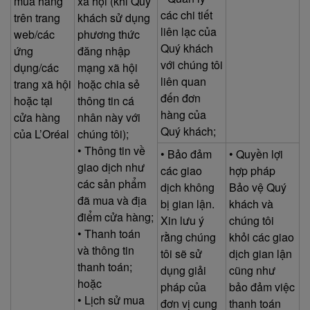
mua hàng
xã hội (khi Quý
các chi tiết
trên trang
khách sử dụng
liên lạc của
web/các
phương thức
Quý khách
ứng
đăng nhập
với chúng tôi
dụng/các
mạng xã hội
liên quan
trang xã hội
hoặc chia sẻ
đến đơn
hoặc tại
thông tin cá
hàng của
cửa hàng
nhân này với
Quý khách;
của L’Oréal
chúng tôi);
• Thông tin về
• Bảo đảm
• Quyền lợi
giao dịch như
các giao
hợp pháp
các sản phẩm
dịch không
Bảo vệ Quý
đã mua và địa
bị gian lận.
khách và
điểm cửa hàng;
Xin lưu ý
chúng tôi
• Thanh toán
rằng chúng
khỏi các giao
và thông tin
tôi sẽ sử
dịch gian lận
thanh toán;
dụng giải
cũng như
hoặc
pháp của
bảo đảm việc
• Lịch sử mua
đơn vị cung
thanh toán