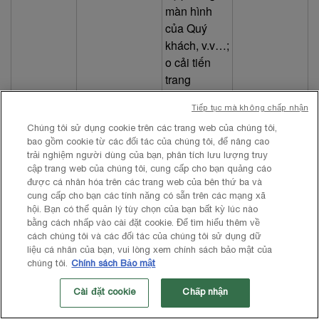
màn hình
của Quý
khách, v.v…;
o cải tiến
trang
web/các
Tiếp tục mà không chấp nhận
ứng dụng
của chúng
Chúng tôi sử dụng cookie trên các trang web của chúng tôi,
bao gồm cookie từ các đối tác của chúng tôi, để nâng cao
tôi, ví dụ
trải nghiệm người dùng của bạn, phân tích lưu lượng truy
như bằng
cập trang web của chúng tôi, cung cấp cho bạn quảng cáo
cách thử
được cá nhân hóa trên các trang web của bên thứ ba và
nghiệm các
cung cấp cho bạn các tính năng có sẵn trên các mạng xã
hội. Bạn có thể quản lý tùy chọn của bạn bất kỳ lúc nào
ý tưởng mới.
bằng cách nhấp vào cài đặt cookie. Để tìm hiểu thêm về
• Bảo đảm
cách chúng tôi và các đối tác của chúng tôi sử dụng dữ
an toàn cho
liệu cá nhân của bạn, vui lòng xem chính sách bảo mật của
trang
chúng tôi.
Chính sách Bảo mật
web/các
Cài đặt cookie
Chấp nhận
ứng dụng và
Tùy vào khối
Truy cập
bảo vệ Quý