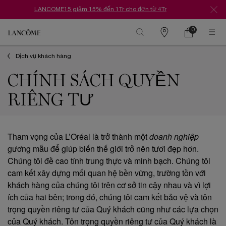
LANCOME15 giảm 15% đến 1Tr cho đơn từ 4Tr
0
Danh
Giỏ
0 Sản phẩm tr
hàng
sách
Nội dung chính
cửa
Dịch vụ khách hàng
hàng
CHÍNH SÁCH QUYỀN
RIÊNG TƯ
Tham vọng của L’Oréal là trở thành một
doanh nghiệp
gương mẫu để giúp biến thế giới trở nên tươi đẹp hơn.
Chúng tôi đề cao tính trung thực và minh bạch. Chúng tôi
cam kết xây dựng mối quan hệ bền vững, trường tồn với
khách hàng của chúng tôi trên cơ sở tin cậy nhau và vì lợi
ích của hai bên; trong đó, chúng tôi cam kết bảo vệ và tôn
trọng quyền riêng tư của Quý khách cũng như các lựa chọn
của Quý khách. Tôn trọng quyền riêng tư của Quý khách là