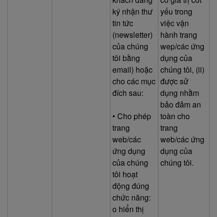
ký nhận thư
yếu trong
tin tức
việc vận
(newsletter)
hành trang
của chúng
wep/các ứng
tôi bằng
dụng của
email) hoặc
chúng tôi, (ii)
cho các mục
được sử
đích sau:
dụng nhằm
bảo đảm an
• Cho phép
toàn cho
trang
trang
web/các
web/các ứng
ứng dụng
dụng của
của chúng
chúng tôi.
tôi hoạt
động đúng
chức năng:
o hiển thị