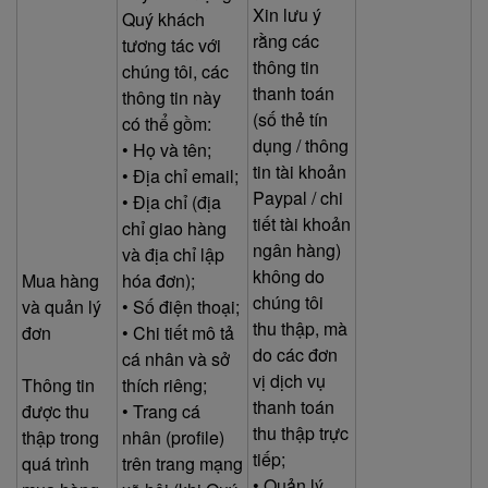
Xin lưu ý
Quý khách
rằng các
tương tác với
thông tin
chúng tôi, các
thanh toán
thông tin này
(số thẻ tín
có thể gồm:
dụng / thông
• Họ và tên;
tin tài khoản
• Địa chỉ email;
Paypal / chi
• Địa chỉ (địa
tiết tài khoản
chỉ giao hàng
ngân hàng)
và địa chỉ lập
không do
Mua hàng
hóa đơn);
chúng tôi
và quản lý
• Số điện thoại;
thu thập, mà
đơn
• Chi tiết mô tả
do các đơn
cá nhân và sở
vị dịch vụ
Thông tin
thích riêng;
thanh toán
được thu
• Trang cá
thu thập trực
thập trong
nhân (profile)
tiếp;
quá trình
trên trang mạng
• Quản lý