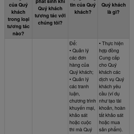
phát sinh khi
của Quý
tin của Quý
Quý khách
Quý khách
khách
khách?
là gì?
tương tác với
trong loại
chúng tôi?
tương tác
nào?
Để:
• Thực hiện
• Quản lý
hợp đồng
các đơn
Cung cấp
hàng của
cho Quý
Quý khách;
khách các
• Quản lý
dịch vụ Quý
các tranh
khách yêu
luận,
cầu (ví dụ
chương trình
như tạo tài
khuyến mại,
khoản, hoàn
khảo sát
tất khảo sát
hoặc cuộc
hoặc mua
thi mà Quý
sản phẩm).