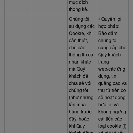
mục đích
thống kê.
Chúng tôi
• Quyền lợi
sử dụng các
hợp pháp:
Cookie, khi
Bảo đảm
cần thiết,
chúng tôi
cho các
cung cấp cho
thông tin cá
Quý khách
nhân khác
trang
mà Quý
web/các ứng
khách đã
dụng, tin
chia sẻ với
quảng cáo và
chúng tôi
thư từ trên cơ
(như những
sở hoạt động
lần mua
hợp lệ, và
hàng trước
không ngừng
đây, hoặc
cải tiến các
khi Quý
loại cookie (i)
khách đăng
có giá trị cốt