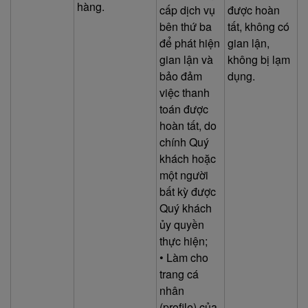
hàng.
cấp dịch vụ
được hoàn
bên thứ ba
tất, không có
để phát hiện
gian lận,
gian lận và
không bị lạm
bảo đảm
dụng.
việc thanh
toán được
hoàn tất, do
chính Quý
khách hoặc
một người
bất kỳ được
Quý khách
ủy quyền
thực hiện;
• Làm cho
trang cá
nhân
(profile) của