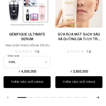
GÉNIFIQUE ULTIMATE
SỮA RỬA MẶT SẠCH SÂU
SERUM
VÀ DƯỠNG DA TƯƠI TRẺ
ABSOLUE LONGEVITY
TINH CHẤT PHỤC HỒI DA TỐI ƯU
0
0
0
0
Chọn size
₫ 4,500,000
₫ 3,850,000
THÊM VÀO GIỎ HÀNG
GÉNIFIQUE ULTIMATE SERUM
THÊM VÀO GIỎ HÀNG
SỮA R