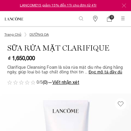
LANCOME15 giảm 15% đến 1Tr cho đơn từ 4Tr
0
Danh
Giỏ
0 Sản phẩm tr
hàng
sách
Nội dung chính
cửa
hàng
Trang Chủ
DƯỠNG DA
SỮA RỬA MẶT CLARIFIQUE
₫ 1,650,000
Clarifique Cleansing Foam là sữa rửa mặt dịu nhẹ dùng hằng
ngày, giúp loại bỏ tạp chất đồng thời tin ...
Đọc mô tả đầy đủ
0/5
(0)
—
Viết nhận xét