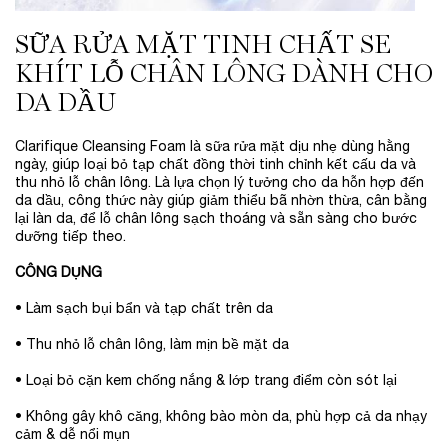
SỮA RỬA MẶT TINH CHẤT SE
KHÍT LỖ CHÂN LÔNG DÀNH CHO
DA DẦU
Clarifique Cleansing Foam là sữa rửa mặt dịu nhẹ dùng hằng
ngày, giúp loại bỏ tạp chất đồng thời tinh chỉnh kết cấu da và
thu nhỏ lỗ chân lông. Là lựa chọn lý tưởng cho da hỗn hợp đến
da dầu, công thức này giúp giảm thiểu bã nhờn thừa, cân bằng
lại làn da, để lỗ chân lông sạch thoáng và sẵn sàng cho bước
dưỡng tiếp theo.
CÔNG DỤNG
• Làm sạch bụi bẩn và tạp chất trên da
• Thu nhỏ lỗ chân lông, làm mịn bề mặt da
• Loại bỏ cặn kem chống nắng & lớp trang điểm còn sót lại
• Không gây khô căng, không bào mòn da, phù hợp cả da nhạy
cảm & dễ nổi mụn