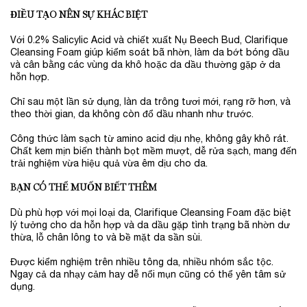
ĐIỀU TẠO NÊN SỰ KHÁC BIỆT
Với 0.2% Salicylic Acid và chiết xuất Nụ Beech Bud, Clarifique
Cleansing Foam giúp kiểm soát bã nhờn, làm da bớt bóng dầu
và cân bằng các vùng da khô hoặc da dầu thường gặp ở da
hỗn hợp.
Chỉ sau một lần sử dụng, làn da trông tươi mới, rạng rỡ hơn, và
theo thời gian, da không còn đổ dầu nhanh như trước.
Công thức làm sạch từ amino acid dịu nhẹ, không gây khô rát.
Chất kem mịn biến thành bọt mềm mượt, dễ rửa sạch, mang đến
trải nghiệm vừa hiệu quả vừa êm dịu cho da.
BẠN CÓ THỂ MUỐN BIẾT THÊM
Dù phù hợp với mọi loại da, Clarifique Cleansing Foam đặc biệt
lý tưởng cho da hỗn hợp và da dầu gặp tình trạng bã nhờn dư
thừa, lỗ chân lông to và bề mặt da sần sùi.
Được kiểm nghiệm trên nhiều tông da, nhiều nhóm sắc tộc.
Ngay cả da nhạy cảm hay dễ nổi mụn cũng có thể yên tâm sử
dụng.