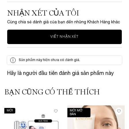
NHẬN XÉT CỦA TÔI
Cùng chia sẻ đánh giá của bạn đến những Khách Hàng khác
VIẾT NHẬN XÉT
Sản phẩm này hiện chưa có đánh giá.
Hãy là người đầu tiên đánh giá sản phẩm này
BẠN CŨNG CÓ THỂ THÍCH
PDP Slot 1 Section
MỚI
MỚI MỞ
BÁN