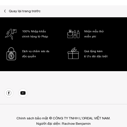
zpdp-section-slot-3-Einstein-RecentlyViewed
Quay lại trang trước
100% Nhập khẩu
Nhận mẫu thử
chính hãng từ Pháp
miễn phí
Dịch vụ chăm sóc da
Quà tặng kèm
độc quyền
& Ưu đãi đặc biệt
Điều hướng chân trang
Chính sách bảo mật © CÔNG TY TNHH L’OREAL VIỆT NAM.
Người đại diện: Rachow Benjamin