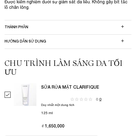
Được kiểm nghiệm dưới sự giám sát da liễu. Không gây bít tắc
lỗ chân lông.
THÀNH PHẦN
HƯỚNG DẪN SỬ DỤNG
CHU TRÌNH LÀM SÁNG DA TỐI
THE SKINCARE ROUTINE YOU NEED
ƯU
SỮA RỬA MẶT CLARIFIQUE
Chọn SỮA RỬA MẶT CLARIFIQUE
0
0
Duy nhất một dung tích
125 ml
₫ 1,650,000