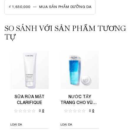
₫ 1,650,000
―
MUA SẢN PHẨM DƯỠNG DA
SỮA RỬA MẶT CLARIFIQUE
SO SÁNH VỚI SẢN PHẨM TƯƠNG
SO SÁNH VỚI SẢN PHẨM TƯƠNG TỰ
TỰ
SỮA RỬA MẶT CLARIFIQUE
NƯỚC TẨY TRANG CHO VÙNG DA MẮT BI-FACIL
SỮA RỬA MẶT
NƯỚC TẨY
CLARIFIQUE
TRANG CHO VÙNG
DA MẮT BI-FACIL
0
0
0
0
LOẠI DA
LOẠI DA