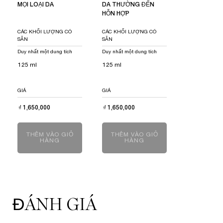
MỌI LOẠI DA
DA THƯỜNG ĐẾN
HỖN HỢP
CÁC KHỐI LƯỢNG CÓ
CÁC KHỐI LƯỢNG CÓ
SẴN
SẴN
Duy nhất một dung tích
Duy nhất một dung tích
125 ml
125 ml
GIÁ
GIÁ
₫ 1,650,000
₫ 1,650,000
THÊM VÀO GIỎ
THÊM VÀO GIỎ
HÀNG
SỮA RỬA MẶT CLARIFIQUE
HÀNG
NƯỚC TẨY TRANG CHO 
PDP Reviews
ĐÁNH GIÁ