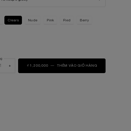
Clears
Nude
Pink
Red
Berry
ted
 it glowy, 1 of 1
ng
+
₫ 1,200,000
―
THÊM VÀO GIỎ HÀNG
LIP IDÔLE SQUA