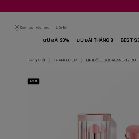
Danh sách cửa hàng
Liên hệ
ƯU ĐÃI 30%
ƯU ĐÃI THÁNG 8
BEST S
Nội dung chính
Trang Chủ
TRANG ĐIỂM
LIP IDÔLE SQUALANE-12 B
MỚI