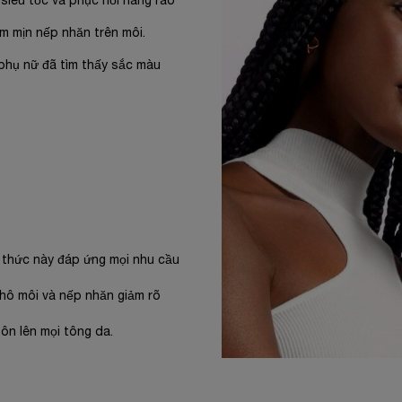
siêu tốc và phục hồi hàng rào
àm mịn nếp nhăn trên môi.
 phụ nữ đã tìm thấy sắc màu
 thức này đáp ứng mọi nhu cầu
 khô môi và nếp nhăn giảm rõ
ôn lên mọi tông da.