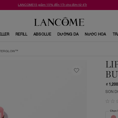
LANCOME15 giảm 15% đến 1Tr cho đơn từ 4Tr
ELLER
REFILL
ABSOLUE
DƯỠNG DA
NƯỚC HOA
TR
UTTERGLOW™
LI
BU
₫ 1,200
SON D
Chọn 
Lựa chọ