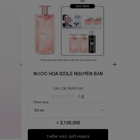
NƯỚC HOA IDÔLE NGUYÊN BẢN
LIP 
B
EAU DE PARFUM
GLOWY LIP 
0
0
Chọn size
Màu
Chọn màu
S
10
₫ 3,100,000
THÊM VÀO GIỎ HÀNG
NƯỚC HOA IDÔLE NGUY