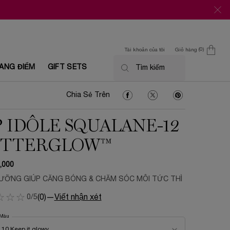
0
Tài khoản của tôi
Giỏ hàng
0 Sản phẩm trong giỏ
ANG ĐIỂM
GIFT SETS
Tìm kiếm
Chia Sẻ Trên Facebook
Chia Sẻ Trên Twitter
Chia Sẻ Trên Pin
Chia Sẻ Trên
P IDÔLE SQUALANE-12
TTERGLOW™
,000
ƯỠNG GIÚP CĂNG BÓNG & CHĂM SÓC MÔI TỨC THÌ
0/5
(0)
—
Viết nhận xét
Màu
n các phiên bản khác
10 Keep it glowy