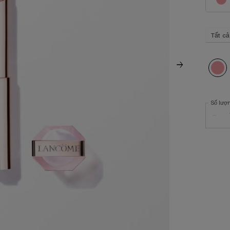
Tất cả
Selec
10 Keep
Số lượ
−