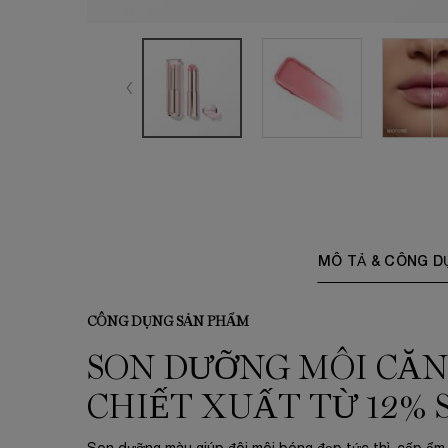
PDP Tabs
MÔ TẢ & CÔNG D
CÔNG DỤNG SẢN PHẨM
SON DƯỠNG MÔI CĂN
CHIẾT XUẤT TỪ 12%