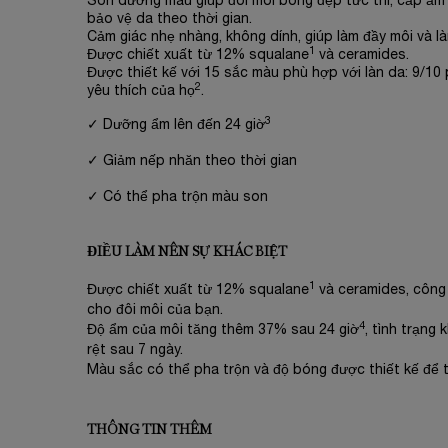
Son dưỡng màu giúp đôi môi bóng đẹp tức thì, cấp ẩm 
bảo vệ da theo thời gian.
Cảm giác nhẹ nhàng, không dính, giúp làm đầy môi và l
1
Được chiết xuất từ 12% squalane
và ceramides.
Được thiết kế với 15 sắc màu phù hợp với làn da: 9/10
2
yêu thích của họ
.
3
✓ Dưỡng ẩm lên đến 24 giờ
✓ Giảm nếp nhăn theo thời gian
✓ Có thể pha trộn màu son
ĐIỀU LÀM NÊN SỰ KHÁC BIỆT
1
Được chiết xuất từ 12% squalane
và ceramides, công
cho đôi môi của bạn.
4
Độ ẩm của môi tăng thêm 37% sau 24 giờ
, tình trạng
rệt sau 7 ngày.
Màu sắc có thể pha trộn và độ bóng được thiết kế để t
THÔNG TIN THÊM