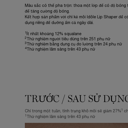
Màu sắc có thể pha trộn: thoa một lớp để có độ bóng t
để tăng cường độ bóng.
Kết hợp sản phẩm với chì kẻ môi Idôle Lip Shaper để 
dụng riêng để dưỡng ẩm cả ngày dài.
1
Ít nhất khoảng 12% squalane
2
Thử nghiệm người tiêu dùng trên 251 phụ nữ
3
Thử nghiệm bằng dụng cụ đo lường trên 24 phụ nữ
4
Thử nghiệm lâm sàng trên 43 phụ nữ
TRƯỚC / SAU SỬ DỤN
TRƯỚC / SAU SỬ DỤNG
1
Chỉ trong một tuần, tình trạng khô môi sẽ giảm 27%
ch
1
Thử nghiệm lâm sàng trên 43 phụ nữ