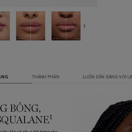
ỤNG
THÀNH PHẦN
LUÔN SẴN SÀNG VỚI LI
G BÓNG,
1
 SQUALANE