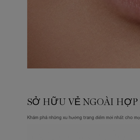
SỞ HỮU VẺ NGOÀI HỢP XU HƯỚNG
SỞ HỮU VẺ NGOÀI HỢ
Khám phá những xu hướng trang điểm mới nhất cho mọi 