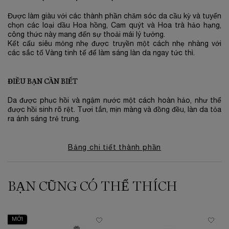
Được làm giàu với các thành phần chăm sóc da cầu kỳ và tuyển
chọn các loại dầu Hoa hồng, Cam quýt và Hoa trà hảo hạng,
công thức này mang đến sự thoải mái lý tưởng.
Kết cấu siêu mỏng nhẹ được truyền một cách nhẹ nhàng với
các sắc tố Vàng tinh tế để làm sáng làn da ngay tức thì.
ĐIỀU BẠN CẦN BIẾT
Da được phục hồi và ngậm nước một cách hoàn hảo, như thể
được hồi sinh rõ rệt. Tươi tắn, mịn màng và đồng đều, làn da tỏa
ra ánh sáng trẻ trung.
Bảng chi tiết thành phần
BẠN CŨNG CÓ THỂ THÍCH
PDP Slot 1 Section
MỚI