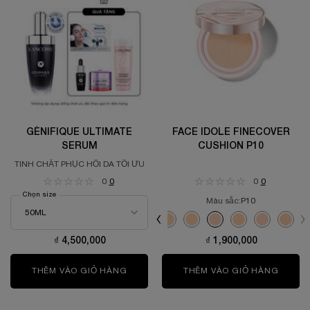
GÉNIFIQUE ULTIMATE
FACE IDOLE FINECOVER
SERUM
CUSHION P10
TINH CHẤT PHỤC HỒI DA TỐI ƯU
0
0
0
0
Chọn size
Màu sắc:
P10
Chọn màu
Selected
N10 color for Face Idole FINECOVER
Selected
W10 color for Face Idole FIN
Selected
P10 color for Face Idol
Selected
Refill W10 color f
Selected
Refill N10 c
Selec
Refill
₫ 4,500,000
₫ 1,900,000
THÊM VÀO GIỎ HÀNG
GÉNIFIQUE ULTIMATE SERUM
THÊM VÀO GIỎ HÀNG
FACE 