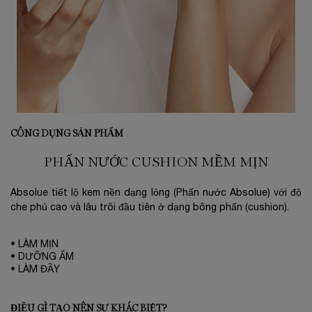
CÔNG DỤNG SẢN PHẨM
PHẤN NƯỚC CUSHION MỀM MỊN
Absolue tiết lộ kem nền dạng lỏng (Phấn nước Absolue) với độ
che phủ cao và lâu trôi đầu tiên ở dạng bông phấn (cushion).
• LÀM MỊN
• DƯỠNG ẨM
• LÀM ĐẦY
ĐIỀU GÌ TẠO NÊN SỰ KHÁC BIỆT?