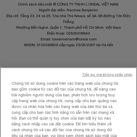
Chính sách bảo mật © CÔNG TY TNHH L’OREAL VIỆT NAM.
Người đại diện: Rachow Benjamin
Địa chỉ: Tầng 23, 24 và 25, Tòa nhà The Nexus, số 3A-3B đường Tôn Đức
Thắng,
Phường Bến Nghé, Quận 1, Thành phố Hồ Chí Minh, Việt Nam
Điện thoại: 02835208840
Email:
lorealvietnam@loreal.com
MSDN: 0102289856 cấp ngày 23/05/2007 tại Hà Nội
Tiếp tục mà không chấp nhận
Site Map
Chúng tôi sử dụng cookie trên các trang web của chúng tôi,
Điều khoản và Điều kiện
bao gồm cookie từ các đối tác của chúng tôi, để nâng cao
Chính sách quyền riêng tư
trải nghiệm người dùng của bạn, phân tích lưu lượng truy
Cài Đặt Cookies
cập trang web của chúng tôi, cung cấp cho bạn quảng cáo
được cá nhân hóa trên các trang web của bên thứ ba và
cung cấp cho bạn các tính năng có sẵn trên các mạng xã
hội. Bạn có thể quản lý tùy chọn của bạn bất kỳ lúc nào
bằng cách nhấp vào cài đặt cookie. Để tìm hiểu thêm về
cách chúng tôi và các đối tác của chúng tôi sử dụng dữ
liệu cá nhân của bạn, vui lòng xem chính sách bảo mật của