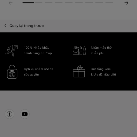
Quay lại trang trước
100% Nhập khẩu
Nhận mẫu thử
chính hãng từ Pháp
miễn phí
Dịch vụ chăm sóc da
Quà tặng kèm
độc quyền
& Ưu đãi đặc biệt
Điều hướng chân trang