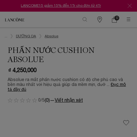
LANCOME15 giảm 15% đến 1Tr cho đơn từ 4Tr
0
Danh
Giỏ
0 Sản phẩm tr
hàng
sách
Nội dung chính
cửa
hàng
...
DƯỠNG DA
Absolue
PHẤN NƯỚC CUSHION
ABSOLUE
₫ 4,250,000
Absolue ra mắt phấn nước cushion có độ che phủ cao và
bền màu nhất với hiệu quả giúp da mềm mịn, dưỡ ...
Đọc mô
tả đầy đủ
0/5
(0)
—
Viết nhận xét