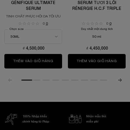
GÉNIFIQUE ULTIMATE
SERUM TƯƠI 3 LÕI
SERUM
RÉNERGIE H.C.F TRIPLE
TINH CHẤT PHỤC HỒI DA TỐI ƯU
0
0
0
0
Chọn size
Duy nhất một dung tích
50 ml
₫ 4,500,000
₫ 4,450,000
THÊM VÀO GIỎ HÀNG
GÉNIFIQUE ULTIMATE SERUM
THÊM VÀO GIỎ HÀNG
SERUM 
100% Nhập khẩu
Nhận mẫu thử
chính hãng từ Pháp
miễn phí