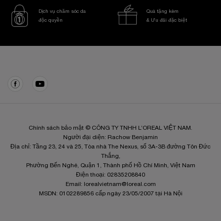
Dịch vụ chăm sóc da
Quà tặng kèm
độc quyền
& Ưu đãi đặc biệt
Điều hướng chân trang
Chính sách bảo mật © CÔNG TY TNHH L’OREAL VIỆT NAM.
Người đại diện: Rachow Benjamin
Địa chỉ: Tầng 23, 24 và 25, Tòa nhà The Nexus, số 3A-3B đường Tôn Đức
Thắng,
Phường Bến Nghé, Quận 1, Thành phố Hồ Chí Minh, Việt Nam
Điện thoại: 02835208840
Email:
lorealvietnam@loreal.com
MSDN: 0102289856 cấp ngày 23/05/2007 tại Hà Nội