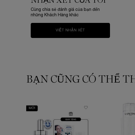
NHẬN XÉT CỦA TÔI
Cùng chia sẻ đánh giá của bạn đến
những Khách Hàng khác
VIẾT NHẬN XÉT
BẠN CŨNG CÓ THỂ T
PDP Slot 1 Section
MỚI