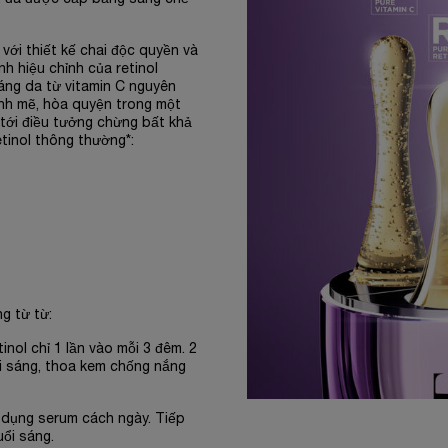
với thiết kế chai độc quyền và
nh hiệu chỉnh của retinol
áng da từ vitamin C nguyên
mạnh mẽ, hòa quyện trong một
tới điều tưởng chừng bất khả
etinol thông thường*:
g từ từ:
inol chỉ 1 lần vào mỗi 3 đêm. 2
ổi sáng, thoa kem chống nắng
 dụng serum cách ngày. Tiếp
ổi sáng.