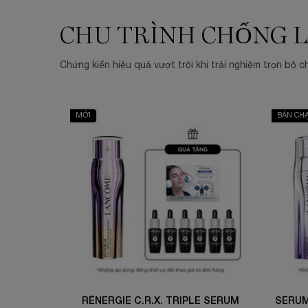
CHU TRÌNH CHỐNG L
PDP Routine Section for 01118-LAC
Chứng kiến hiệu quả vượt trội khi trải nghiệm trọn bộ 
MỚI
BÁN CH
RÉNERGIE C.R.X. TRIPLE SERUM
SERUM