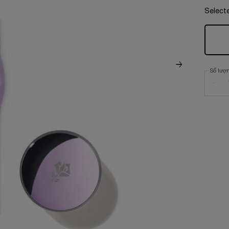
Select
Số lượ
−