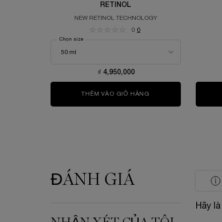
RETINOL
NEW RETINOL TECHNOLOGY
0
0
Chọn size
₫ 4,950,000
THÊM VÀO GIỎ HÀNG
RÉNERGIE C.R.X. TRI
ĐÁNH GIÁ
PDP Reviews
Hãy là