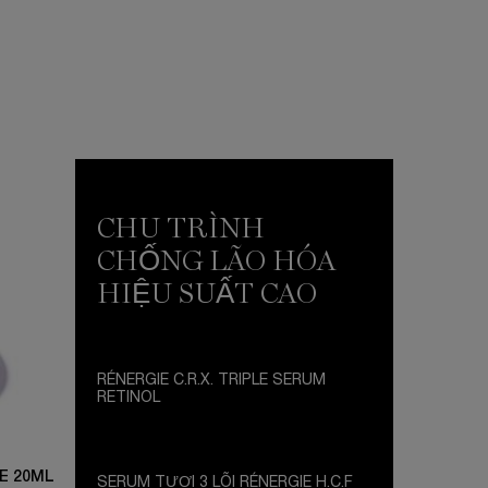
CHU TRÌNH
CHỐNG LÃO HÓA
HIỆU SUẤT CAO
RÉNERGIE C.R.X. TRIPLE SERUM
RETINOL
NEW RETINOL TECHNOLOGY
E 20ML
SERUM TƯƠI 3 LÕI RÉNERGIE H.C.F