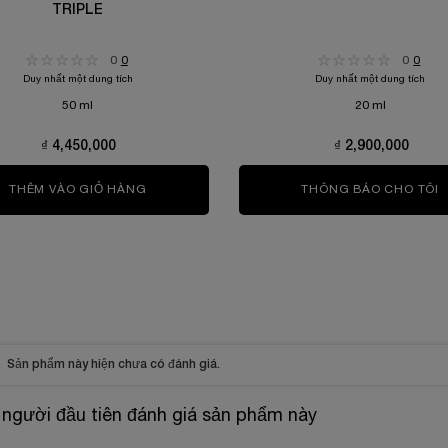
TRIPLE
0
0
0
0
Duy nhất một dung tích
Duy nhất một dung tích
50 ml
20 ml
₫ 4,450,000
₫ 2,900,000
PLE SERUM RETINOL
THÊM VÀO GIỎ HÀNG
SERUM TƯƠI 3 LÕI RÉNERGIE H.C.F TRIPLE
THÔNG BÁO CHO TÔI
W
Sản phẩm này hiện chưa có đánh giá.
 người đầu tiên đánh giá sản phẩm này