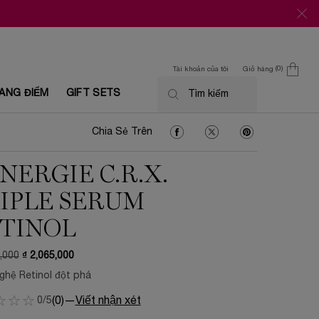
0
Tài khoản của tôi
Giỏ hàng
0 Sản phẩm trong giỏ
ANG ĐIỂM
GIFT SETS
Tìm kiếm
Chia Sẻ Trên Facebook
Chia Sẻ Trên Twitter
Chia Sẻ Trên Pin
Chia Sẻ Trên
NERGIE C.R.X.
IPLE SERUM
TINOL
,000
₫ 2,065,000
i
ghệ Retinol đột phá
0/5
(0)
—
Viết nhận xét