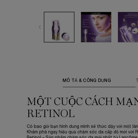
PDP Tabs
MÔ TẢ & CÔNG DỤNG
MỘT CUỘC CÁCH MẠ
RETINOL
Có bao giờ bạn hình dung mình sẽ thức dậy với một làn
Khám phá ngay hiệu quả chăm sóc da cấp độ mới với Ré
Retinol – Sản phẩm chăm sóc da mới nhất từ Lancôme