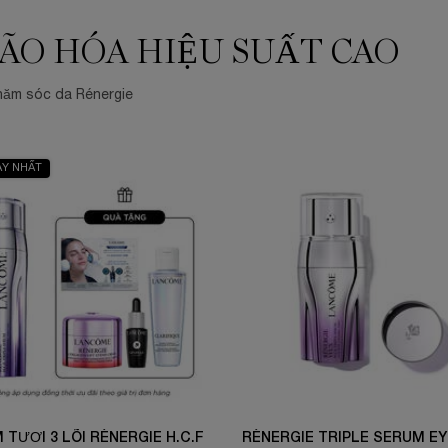
ÃO HÓA HIỆU SUẤT CAO
chăm sóc da Rénergie
ẠY NHẤT
 TƯƠI 3 LÕI RÉNERGIE H.C.F
RÉNERGIE TRIPLE SERUM EY