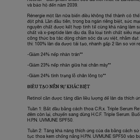
và bảo hộ đến năm 2039.
Rénergie một lần nữa biến điều không thể thành có thể 
đột phá. Lần đầu tiên, trong ba ngăn riêng biệt, sức mạ
nguyên chất được kết hợp tinh tế cùng khả năng làm s
chất và x-peptide làm dịu da. Ba loại tinh chất siêu 
công thức ba tác động chăm sóc da ưu việt, nhằm đạt 
thi: 100% làn da được tái tạo, nhanh gấp 2 lần so với r
-Giảm 24% nếp nhăn trán**
-Giảm 23% nếp nhăn giữa hai chân mày**
-Giảm 24% tình trạng lỗ chân lông to**
ĐIỀU TẠO NÊN SỰ KHÁC BIỆT
Retinol cần được tăng dần liều lượng để làn da thích ứn
Tuần 1: Bắt đầu bằng cách thoa C.R.x. Triple Serum Ret
đêm còn lại, chuyển sang dùng H.C.F. Triple Serum. Bu
H.P.N. UVMUNE SPF50.
Tuần 2: Tăng khả năng thích ứng của da bằng cách sử
tục thoa kem chống nắng H.P.N. UVMUNE SPF50 vào bu