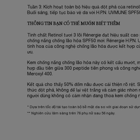
Tuần 3: Kích hoạt toàn bộ hiệu quả đột phá của retinol
Buổi sáng, tiếp tục bảo vệ da với H.P.N. UVMUNE SPF5
THÔNG TIN BẠN CÓ THỂ MUỐN BIẾT THÊM
Tinh chất Retinol tươi 3 lõi Rénergie đạt hiệu suất ca
chống nắng chống lão hóa SPF50 mới: Rénergie H.P.N.
tinh hoa của công nghệ chống lão hóa được kết hợp cù
ưu.
Kem chống nắng chống lão hóa này có kết cấu mướt, mị
hợp đầu tiên giữa 300 peptide tiên phong và công n
Meroxyl 400.
Kết quả cho thấy 50% đốm nâu được cải thiện rõ rệt. 
thức đột phá, không để lại vệt trắng và cảm giác nhờn 
người dùng không có cảm nhận đang thoa kem chống 
* Dựa trên tốc độ tái tạo toàn bộ bề mặt da so với giai đoạn sử dụn
** Nghiên cứu lâm sàng trên 76 phụ nữ sau 56 ngày.