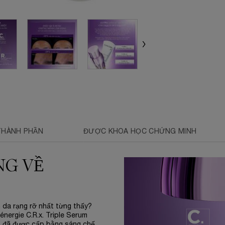
THÀNH PHẦN
ĐƯỢC KHOA HỌC CHỨNG MINH
NG VỀ
 da rạng rỡ nhất từng thấy?
nergie C.R.x. Triple Serum
, đã được cấp bằng sáng chế