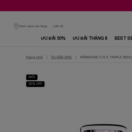
Danh sách cửa hàng
Liên hệ
ƯU ĐÃI 30%
ƯU ĐÃI THÁNG 8
BEST S
Nội dung chính
Trang Chủ
ƯU ĐÃI 30%
RÉNERGIE C.R.x. TRIPLE SER
MỚI
30% OFF