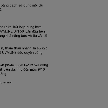
 bằng cách sử dụng mỗi tối.
0.
o nhất khi kết hợp cùng kem
 UVMUNE SPF50. Lần đầu tiên,
ng khả năng bảo vệ tia UV tối
n, thẩm thấu nhanh, là sự kết
ghệ UVMUNE độc quyền cùng
Sản phẩm được tạo ra với công
rít trên da, nhẹ đến mức 9/10
nắng.
g retinol.