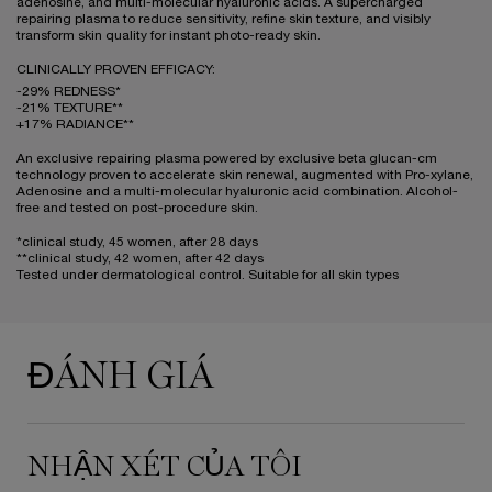
adenosine, and multi-molecular hyaluronic acids. A supercharged
repairing plasma to reduce sensitivity, refine skin texture, and visibly
transform skin quality for instant photo-ready skin.
CLINICALLY PROVEN EFFICACY:
-29% REDNESS*
-21% TEXTURE**
+17% RADIANCE**
An exclusive repairing plasma powered by exclusive beta glucan-cm
technology proven to accelerate skin renewal, augmented with Pro-xylane,
Adenosine and a multi-molecular hyaluronic acid combination. Alcohol-
free and tested on post-procedure skin.
*clinical study, 45 women, after 28 days
**clinical study, 42 women, after 42 days
Tested under dermatological control. Suitable for all skin types
ĐÁNH GIÁ
PDP Tabs
NHẬN XÉT CỦA TÔI