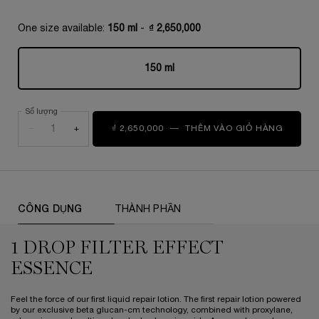
One size available:
150 ml
-
₫ 2,650,000
150 ml
Selected
, 1 of 1
Số lượng
−
+
₫ 2,650,000
―
THÊM VÀO GIỎ HÀNG
GÉNIFI
PDP Tabs
CÔNG DỤNG
THÀNH PHẦN
1 DROP FILTER EFFECT
ESSENCE
Feel the force of our first liquid repair lotion. The first repair lotion powered
by our exclusive beta glucan-cm technology, combined with proxylane,