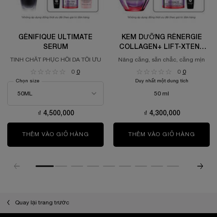
GÉNIFIQUE ULTIMATE
KEM DƯỠNG RÉNERGIE
SERUM
COLLAGEN+ LIFT-XTEND
CREAM
TINH CHẤT PHỤC HỒI DA TỐI ƯU
Nâng căng, săn chắc, căng mịn
0
0
0
0
Chọn size
Duy nhất một dung tích
50 ml
₫ 4,500,000
₫ 4,300,000
THÊM VÀO GIỎ HÀNG
GÉNIFIQUE ULTIMATE SERUM
THÊM VÀO GIỎ HÀNG
KEM D
Quay lại trang trước