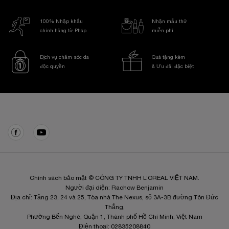
100% Nhập khẩu
Nhận mẫu thử
chính hãng từ Pháp
miễn phí
Dịch vụ chăm sóc da
Quà tặng kèm
độc quyền
& Ưu đãi đặc biệt
Điều hướng chân trang
Chính sách bảo mật © CÔNG TY TNHH L’OREAL VIỆT NAM.
Người đại diện: Rachow Benjamin
Địa chỉ: Tầng 23, 24 và 25, Tòa nhà The Nexus, số 3A-3B đường Tôn Đức
Thắng,
Phường Bến Nghé, Quận 1, Thành phố Hồ Chí Minh, Việt Nam
Điện thoại: 02835208840