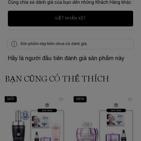
Cùng chia sẻ đánh giá của bạn đến những Khách Hàng khác
VIẾT NHẬN XÉT
Sản phẩm này hiện chưa có đánh giá.
Hãy là người đầu tiên đánh giá sản phẩm này
BẠN CŨNG CÓ THỂ THÍCH
zpdp-section-slot-3-Einstein-RecentlyViewed
PDP Slot 1 Section
MỚI
NEW