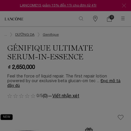
LANCOME15 giảm 15% đến 1Tr cho đơn từ 4Tr
0
Danh
Giỏ
0 Sản phẩm tr
hàng
sách
Nội dung chính
cửa
hàng
...
DƯỠNG DA
Genifique
GÉNIFIQUE ULTIMATE
SERUM-IN-ESSENCE
₫ 2,650,000
Feel the force of liquid repair. The first repair lotion
powered by our exclusive beta glucan-cm tec ...
Đọc mô tả
đầy đủ
0/5
(0)
—
Viết nhận xét
NEW