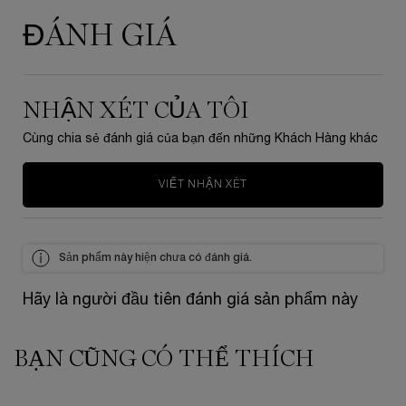
ĐÁNH GIÁ
PDP Tabs
NHẬN XÉT CỦA TÔI
Cùng chia sẻ đánh giá của bạn đến những Khách Hàng khác
VIẾT NHẬN XÉT
Sản phẩm này hiện chưa có đánh giá.
Hãy là người đầu tiên đánh giá sản phẩm này
BẠN CŨNG CÓ THỂ THÍCH
zpdp-section-slot-3-Einstein-RecentlyViewed
PDP Slot 1 Section