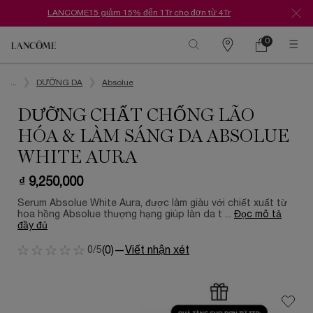
LANCOME15 giảm 15% đến 1Tr cho đơn từ 4Tr
0
Danh
Giỏ
0 Sản phẩm tr
hàng
sách
Nội dung chính
cửa
hàng
...
DƯỠNG DA
Absolue
DƯỠNG CHẤT CHỐNG LÃO
HÓA & LÀM SÁNG DA ABSOLUE
WHITE AURA
₫ 9,250,000
Serum Absolue White Aura, được làm giàu với chiết xuất từ
hoa hồng Absolue thượng hạng giúp làn da t ...
Đọc mô tả
đầy đủ
0/5
(0)
—
Viết nhận xét