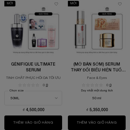
MỚI
MỚI
GÉNIFIQUE ULTIMATE
(MỞ BÁN SỚM) SERUM
SERUM
THAY ĐỔI BIỂU HIỆN TUỔI
DA LANCÔME LONGEVITY
TINH CHẤT PHỤC HỒI DA TỐI ƯU
Face & Eyes
MD INTERCEPT 50ML
0
0
0
0
Chọn size
Duy nhất một dung tích
50 ml
₫ 4,500,000
₫ 5,350,000
THÊM VÀO GIỎ HÀNG
GÉNIFIQUE ULTIMATE SERUM
THÊM VÀO GIỎ HÀNG
(MỞ B