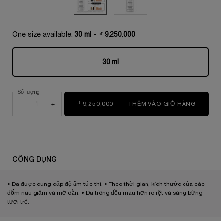
One size available:
30 ml
-
₫ 9,250,000
30 ml
Selected
, 1 of 1
Số lượng
−
+
₫ 9,250,000
―
THÊM VÀO GIỎ HÀNG
DƯỠNG 
PDP Tabs
CÔNG DỤNG
• Da được cung cấp độ ẩm tức thì. • Theo thời gian, kích thước của các
đốm nâu giảm và mờ dần. • Da trông đều màu hơn rõ rệt và sáng bừng
tươi trẻ.