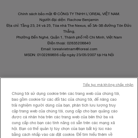
Chính sách bảo mật © CÔNG TY TNHH L’OREAL VIỆT NAM.
Người đại diện: Rachow Benjamin
Địa chỉ: Tầng 23, 24 và 25, Tòa nhà The Nexus, số 3A-3B đường Tôn Đức
Thắng,
Phường Bến Nghé, Quận 1, Thành phố Hồ Chí Minh, Việt Nam
Điện thoại: 02835208840
Email:
lorealvietnam@loreal.com
MSDN: 0102289856 cấp ngày 23/05/2007 tại Hà Nội
Tiếp tục mà không chấp nhận
Site Map
Chúng tôi sử dụng cookie trên các trang web của chúng tôi,
Điều khoản và Điều kiện
bao gồm cookie từ các đối tác của chúng tôi, để nâng cao
Chính sách quyền riêng tư
trải nghiệm người dùng của bạn, phân tích lưu lượng truy
Cài Đặt Cookies
cập trang web của chúng tôi, cung cấp cho bạn quảng cáo
được cá nhân hóa trên các trang web của bên thứ ba và
cung cấp cho bạn các tính năng có sẵn trên các mạng xã
hội. Bạn có thể quản lý tùy chọn của bạn bất kỳ lúc nào
bằng cách nhấp vào cài đặt cookie. Để tìm hiểu thêm về