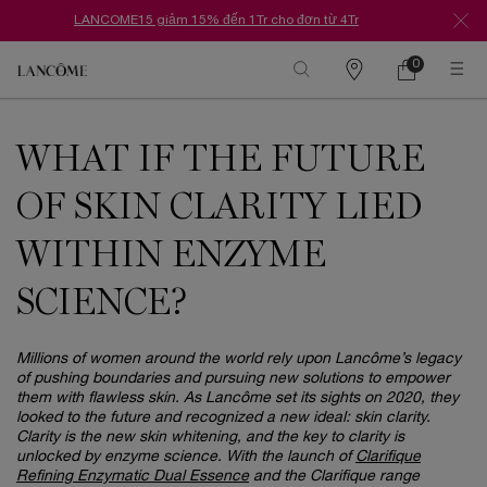
LANCOME15 giảm 15% đến 1Tr cho đơn từ 4Tr
0
Danh
Giỏ
0 Sản phẩm tr
hàng
sách
Nội dung chính
cửa
hàng
WHAT IF THE FUTURE
OF SKIN CLARITY LIED
WITHIN ENZYME
SCIENCE?
Millions of women around the world rely upon Lancôme’s legacy
of pushing boundaries and pursuing new solutions to empower
them with flawless skin. As Lancôme set its sights on 2020, they
looked to the future and recognized a new ideal: skin clarity.
Clarity is the new skin whitening, and the key to clarity is
unlocked by enzyme science. With the launch of
Clarifique
Refining Enzymatic Dual Essence
and the Clarifique range