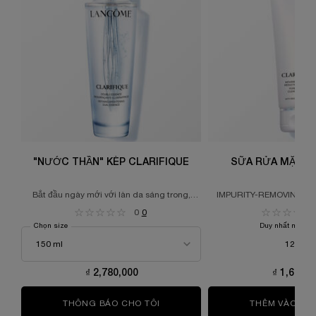
"NƯỚC THẦN" KÉP CLARIFIQUE
SỮA RỬA MẶT C
Bắt đầu ngày mới với làn da sáng trong,
IMPURITY-REMOVING & 
căng mịn.
0
0
Chọn size
Duy nhất một dun
125 ml
₫ 2,780,000
₫ 1,650,0
THÔNG BÁO CHO TÔI
WHEN THE "NƯỚC THẦN" KÉP CLA
THÊM VÀO GI