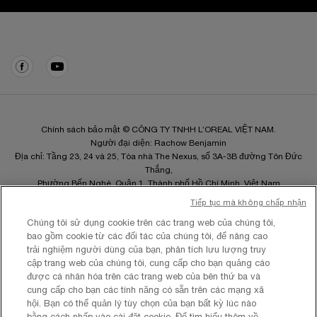
Điều hướng chân trang
Chính sách bảo mật © CÔNG TY TNHH L’OREAL VIỆT NAM.
Người đại diện: Rachow Benjamin
Địa chỉ: Tầng 23, 24 và 25, Tòa nhà The Nexus, số 3A-3B đường Tôn Đức
Thắng,
Phường Bến Nghé, Quận 1, Thành phố Hồ Chí Minh, Việt Nam
Điện thoại: 02835208840
Tiếp tục mà không chấp nhận
Email:
lorealvietnam@loreal.com
Chúng tôi sử dụng cookie trên các trang web của chúng tôi,
MSDN: 0102289856 cấp ngày 23/05/2007 tại Hà Nội
bao gồm cookie từ các đối tác của chúng tôi, để nâng cao
trải nghiệm người dùng của bạn, phân tích lưu lượng truy
cập trang web của chúng tôi, cung cấp cho bạn quảng cáo
được cá nhân hóa trên các trang web của bên thứ ba và
cung cấp cho bạn các tính năng có sẵn trên các mạng xã
Site Map
hội. Bạn có thể quản lý tùy chọn của bạn bất kỳ lúc nào
Điều khoản và Điều kiện