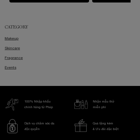
CATEGORY
Makeup
Skincare
Fragrance
Events
100% Nhập khẩu
Nhận mẫu thử
chính hãng từ Pháp
miễn phí
Dịch vụ chăm sóc da
Quà tặng kèm
độc quyền
& Ưu đãi đặc biệt