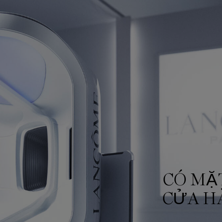
CÓ MẶ
CỬA H