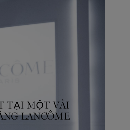
T TẠI MỘT VÀI
ÀNG LANCÔME