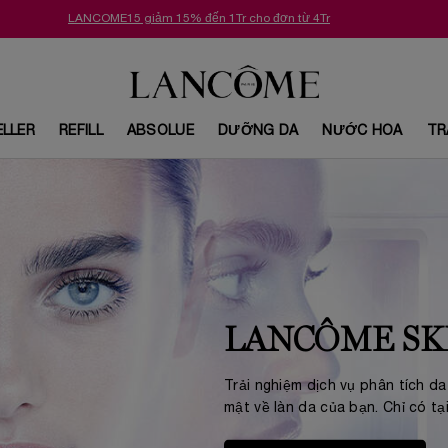
LANCOME15 giảm 15% đến 1Tr cho đơn từ 4Tr
ELLER
REFILL
ABSOLUE
DƯỠNG DA
NƯỚC HOA
TR
LANCÔME SK
Trải nghiệm dịch vụ phân tích da
mật về làn da của bạn. Chỉ có t