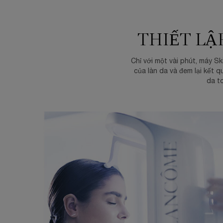
THIẾT LẬ
Chỉ với một vài phút, máy S
của làn da và đem lại kết 
da to