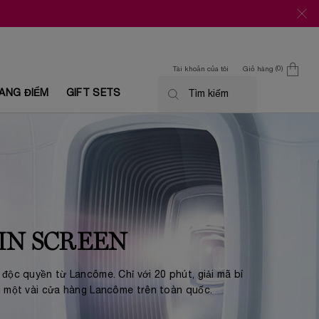
0
Tài khoản của tôi
Giỏ hàng
0 Sản phẩm trong giỏ
ANG ĐIỂM
GIFT SETS
Tìm kiếm
IN SCREEN
 độc quyền từ Lancôme. Chỉ với 20 phút, giải mã bí
ại một vài cửa hàng Lancôme trên toàn quốc.