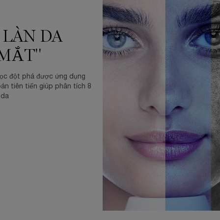
 LÀN DA
MẮT"
học đột phá được ứng dụng
án tiên tiến giúp phân tích 8
 da