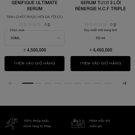
GÉNIFIQUE ULTIMATE
SERUM TƯƠI 3 LÕI
SERUM
RÉNERGIE H.C.F TRIPLE
TINH CHẤT PHỤC HỒI DA TỐI ƯU
0
0
0
0
Chọn size
Duy nhất một dung tích
50 ml
₫ 4,500,000
₫ 4,450,000
THÊM VÀO GIỎ HÀNG
GÉNIFIQUE ULTIMATE SERUM
THÊM VÀO GIỎ HÀNG
SERUM 
100% Nhập khẩu
Nhận mẫu thử
chính hãng từ Pháp
miễn phí