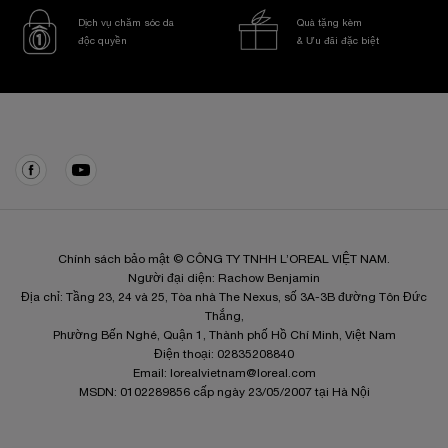
Dịch vụ chăm sóc da
Quà tặng kèm
độc quyền
& Ưu đãi đặc biệt
Điều hướng chân trang
Chính sách bảo mật © CÔNG TY TNHH L’OREAL VIỆT NAM.
Người đại diện: Rachow Benjamin
Địa chỉ: Tầng 23, 24 và 25, Tòa nhà The Nexus, số 3A-3B đường Tôn Đức
Thắng,
Phường Bến Nghé, Quận 1, Thành phố Hồ Chí Minh, Việt Nam
Điện thoại: 02835208840
Email:
lorealvietnam@loreal.com
MSDN: 0102289856 cấp ngày 23/05/2007 tại Hà Nội