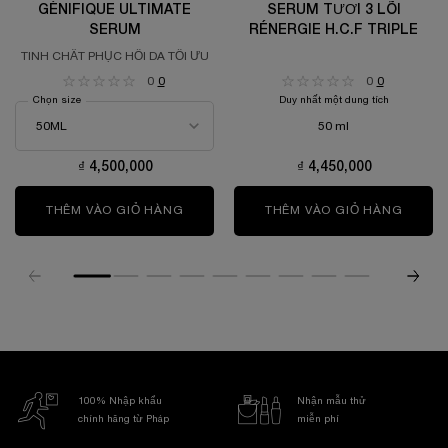
GÉNIFIQUE ULTIMATE
SERUM TƯƠI 3 LÕI
SERUM
RÉNERGIE H.C.F TRIPLE
TINH CHẤT PHỤC HỒI DA TỐI ƯU
0
0
0
0
Chọn size
Duy nhất một dung tích
50 ml
₫ 4,500,000
₫ 4,450,000
THÊM VÀO GIỎ HÀNG
GÉNIFIQUE ULTIMATE SERUM
THÊM VÀO GIỎ HÀNG
SERUM 
100% Nhập khẩu
Nhận mẫu thử
chính hãng từ Pháp
miễn phí