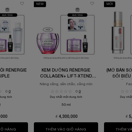
NEW
MỚI
ÕI RÉNERGIE
KEM DƯỠNG RÉNERGIE
(MỞ BÁN S
RIPLE
COLLAGEN+ LIFT-XTEND
ĐỔI BIỂU
CREAM
LANCÔME 
Nâng căng, săn chắc, căng mịn
Fac
INTER
0
0
0
0
dung tích
Duy nhất một dung tích
Duy nhất
l
50 ml
,000
₫ 4,300,000
₫ 5
UM
IỎ HÀNG
SERUM TƯƠI 3 LÕI RÉNERGIE H.C.F TRIPLE
THÊM VÀO GIỎ HÀNG
KEM DƯỠNG RÉNERGIE
THÊM V