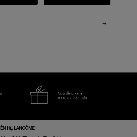
a
Quà tặng kèm
& Ưu đãi đặc biệt
IÊN HỆ LANCÔME