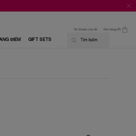
0
Tài khoản của tôi
Giỏ hàng
0 Sản phẩm trong giỏ
ANG ĐIỂM
GIFT SETS
Tìm kiếm