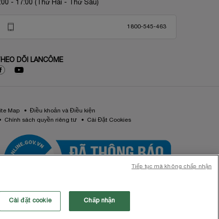
:00 - 17:00 (Thứ Hai - Thứ Sáu)
1800-545-463
HEO DÕI LANCÔME
ite Map
Điều khoản và Điều kiện
Chính sách quyền riêng tư
Cài Đặt Cookies
Tiếp tục mà không chấp nhận
Cài đặt cookie
Chấp nhận