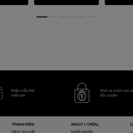
Nhận mẫu thử
Dịch vụ chăm sóc d
miễn phí
độc quyền
TRANG ĐIỂM
ABOUT L'ORÉAL
L
Dành cho mặt
Nghề nghiệp