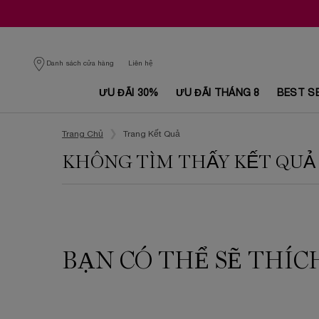
Danh sách cửa hàng
Liên hệ
ƯU ĐÃI 30%
ƯU ĐÃI THÁNG 8
BEST S
Nội dung chính
Trang Chủ
Trang Kết Quả
KHÔNG TÌM THẤY KẾT QUẢ
BẠN CÓ THỂ SẼ THÍC