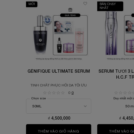
MỚI
BÁN CHẠY
NHẤT
GÉNIFIQUE ULTIMATE SERUM
SERUM TƯƠI 3 L
H.C.F T
TINH CHẤT PHỤC HỒI DA TỐI ƯU
0
0
Chọn size
Duy nhất một 
50 m
₫ 4,500,000
₫ 4,450
THÊM VÀO GIỎ HÀNG
GÉNIFIQUE ULTIMATE SER
THÊM VÀO G