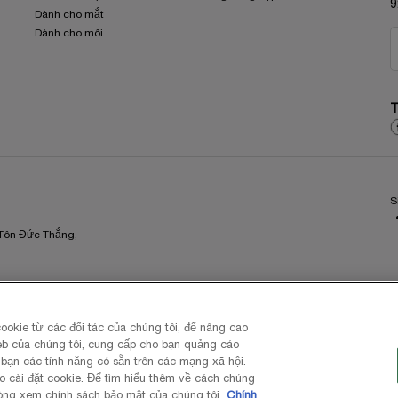
9
Dành cho mắt
Dành cho môi
T
S
 Tôn Đức Thắng,
ookie từ các đối tác của chúng tôi, để nâng cao
eb của chúng tôi, cung cấp cho bạn quảng cáo
bạn các tính năng có sẵn trên các mạng xã hội.
o cài đặt cookie. Để tìm hiểu thêm về cách chúng
 lòng xem chính sách bảo mật của chúng tôi.
Chính