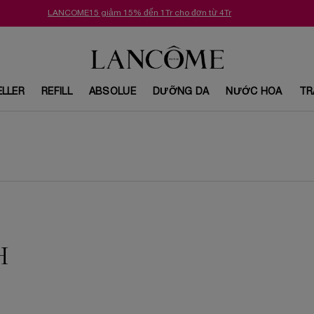
LANCOME15 giảm 15% đến 1Tr cho đơn từ 4Tr
ELLER
REFILL
ABSOLUE
DƯỠNG DA
NƯỚC HOA
TR
H