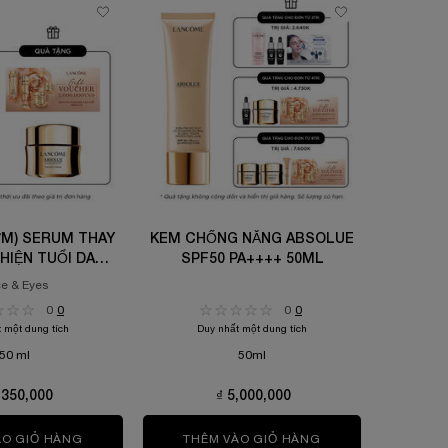
ỚM) SERUM THAY
KEM CHỐNG NẮNG ABSOLUE
KEM DƯ
 HIỆN TUỔI DA
SPF50 PA++++ 50ML
LÀN DA 
LONGEVITY MD
e & Eyes
PLUMPI
CEPT 50ML
0
0
0
0
 một dung tích
Duy nhất một dung tích
Chọn size
50 ml
50ml
,350,000
₫ 5,000,000
 COLLAGEN+ LIFT-XTEND CREAM
ÀO GIỎ HÀNG
(MỞ BÁN SỚM) SERUM THAY ĐỔI BIỂU HIỆN TUỔI DA L
THÊM VÀO GIỎ HÀNG
KEM CHỐNG NẮNG 
THÊ