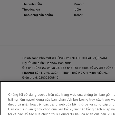
Theo nhu cầu
Miracle
Theo loại da
Idôle
Theo dòng sản phẩm
Trésor
Chính sách bảo mật © CÔNG TY TNHH L’OREAL VIỆT NAM.
Người đại diện: Rachow Benjamin
Địa chỉ: Tầng 23, 24 và 25, Tòa nhà The Nexus, số 3A-3B đường
Phường Bến Nghé, Quận 1, Thành phố Hồ Chí Minh, Việt Nam
Điện thoại: 02835208840
Email:
lorealvietnam@loreal.com
MSDN: 0102289856 cấp ngày 23/05/2007 tại Hà Nội
Chúng tôi sử dụng cookie trên các trang web của chúng tôi, bao gồm c
trải nghiệm người dùng của bạn, phân tích lưu lượng truy cập trang w
được cá nhân hóa trên các trang web của bên thứ ba và cung cấp cho 
Bạn có thể quản lý tùy chọn của bạn bất kỳ lúc nào bằng cách nhấp và
tôi và các đối tác của chúng tôi sử dụng dữ liệu cá nhân của bạn, vui