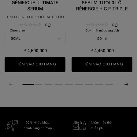
GÉNIFIQUE ULTIMATE
SERUM TƯƠI 3 LÕI
SERUM
RÉNERGIE H.C.F TRIPLE
TINH CHẤT PHỤC HỒI DA TỐI ƯU
0
0
0
0
Chọn size
Duy nhất một dung tích
50 ml
₫ 4,500,000
₫ 4,450,000
THÊM VÀO GIỎ HÀNG
GÉNIFIQUE ULTIMATE SERUM
THÊM VÀO GIỎ HÀNG
SERUM 
100% Nhập khẩu
Nhận mẫu thử
chính hãng từ Pháp
miễn phí