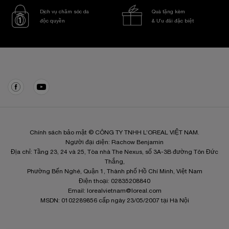
Dịch vụ chăm sóc da
Quà tặng kèm
độc quyền
& Ưu đãi đặc biệt
Điều hướng chân trang
Chính sách bảo mật © CÔNG TY TNHH L’OREAL VIỆT NAM.
Người đại diện: Rachow Benjamin
Địa chỉ: Tầng 23, 24 và 25, Tòa nhà The Nexus, số 3A-3B đường Tôn Đức
Thắng,
Phường Bến Nghé, Quận 1, Thành phố Hồ Chí Minh, Việt Nam
Điện thoại: 02835208840
Email:
lorealvietnam@loreal.com
MSDN: 0102289856 cấp ngày 23/05/2007 tại Hà Nội