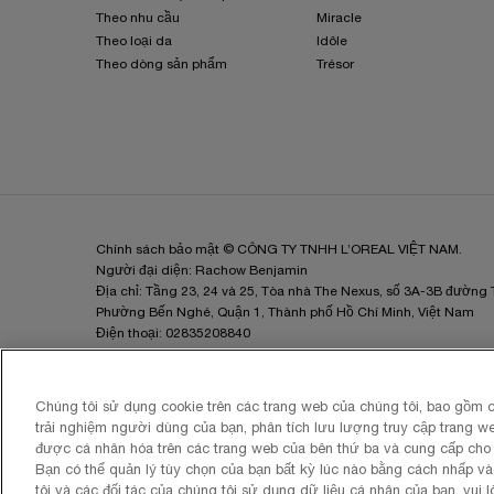
Theo nhu cầu
Miracle
Theo loại da
Idôle
Theo dòng sản phẩm
Trésor
Chính sách bảo mật © CÔNG TY TNHH L’OREAL VIỆT NAM.
Người đại diện: Rachow Benjamin
Địa chỉ: Tầng 23, 24 và 25, Tòa nhà The Nexus, số 3A-3B đường
Phường Bến Nghé, Quận 1, Thành phố Hồ Chí Minh, Việt Nam
Điện thoại: 02835208840
Email:
lorealvietnam@loreal.com
MSDN: 0102289856 cấp ngày 23/05/2007 tại Hà Nội
Chúng tôi sử dụng cookie trên các trang web của chúng tôi, bao gồm c
trải nghiệm người dùng của bạn, phân tích lưu lượng truy cập trang w
được cá nhân hóa trên các trang web của bên thứ ba và cung cấp cho 
Bạn có thể quản lý tùy chọn của bạn bất kỳ lúc nào bằng cách nhấp và
tôi và các đối tác của chúng tôi sử dụng dữ liệu cá nhân của bạn, vui