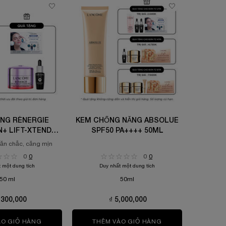
NG RÉNERGIE
KEM CHỐNG NẮNG ABSOLUE
KEM DƯ
+ LIFT-XTEND
SPF50 PA++++ 50ML
LÀN DA 
REAM
ăn chắc, căng mịn
PLUMPI
0
0
0
0
 một dung tích
Duy nhất một dung tích
Chọn size
50 ml
50ml
,300,000
₫ 5,000,000
HAY ĐỔI BIỂU HIỆN TUỔI DA LANCÔME LONGEVITY MD INTERCEPT 5
ÀO GIỎ HÀNG
KEM DƯỠNG RÉNERGIE COLLAGEN+ LIFT-XTEND CREA
THÊM VÀO GIỎ HÀNG
KEM CHỐNG NẮNG 
THÊ