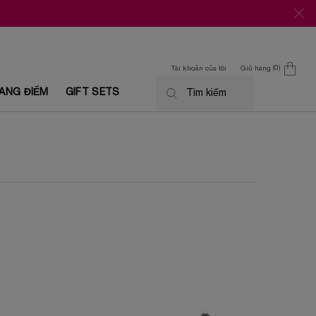
0
Tài khoản của tôi
Giỏ hàng
0 Sản phẩm trong giỏ
ANG ĐIỂM
GIFT SETS
Tìm kiếm