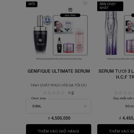
MỚI
BÁN CHẠY
NHẤT
GÉNIFIQUE ULTIMATE SERUM
SERUM TƯƠI 3 L
H.C.F T
TINH CHẤT PHỤC HỒI DA TỐI ƯU
0
0
Chọn size
Duy nhất một 
50 m
₫ 4,500,000
₫ 4,450
THÊM VÀO GIỎ HÀNG
GÉNIFIQUE ULTIMATE SER
THÊM VÀO G