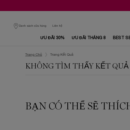
Danh sách cửa hàng
Liên hệ
ƯU ĐÃI 30%
ƯU ĐÃI THÁNG 8
BEST S
Nội dung chính
Trang Chủ
Trang Kết Quả
KHÔNG TÌM THẤY KẾT QUẢ
BẠN CÓ THỂ SẼ THÍC