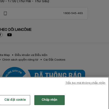
:00 - 17:00 (Thứ Hai - Thứ Sáu)
1800-545-463
HEO DÕI LANCÔME
ite Map
Điều khoản và Điều kiện
Chính sách quyền riêng tư
Cài Đặt Cookies
Tiếp tục mà không chấp nhận
Cài đặt cookie
Chấp nhận