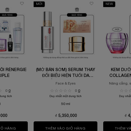
MỚI
NEW
ÕI RÉNERGIE
(MỞ BÁN SỚM) SERUM THAY
KEM DƯỠ
RIPLE
ĐỔI BIỂU HIỆN TUỔI DA
COLLAGEN
LANCÔME LONGEVITY MD
C
Face & Eyes
Nâng căng, s
INTERCEPT 50ML
0
0
0
0
dung tích
Duy nhất một dung tích
Duy nhất
l
50 ml
,000
₫ 5,350,000
₫ 4
UM
IỎ HÀNG
SERUM TƯƠI 3 LÕI RÉNERGIE H.C.F TRIPLE
THÊM VÀO GIỎ HÀNG
(MỞ BÁN SỚM) SERUM T
THÊM V