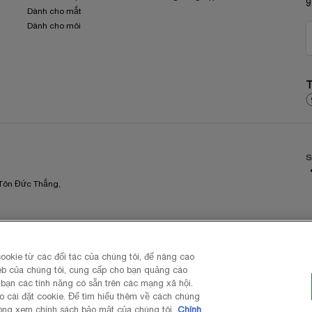
9
Dành cho mắt
Dành cho môi
T
S
 Tôn Đức Thắng,
ookie từ các đối tác của chúng tôi, để nâng cao
eb của chúng tôi, cung cấp cho bạn quảng cáo
bạn các tính năng có sẵn trên các mạng xã hội.
o cài đặt cookie. Để tìm hiểu thêm về cách chúng
 lòng xem chính sách bảo mật của chúng tôi.
Chính