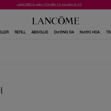
LANCOME15 giảm 15% đến 1Tr cho đơn từ 4Tr
ELLER
REFILL
ABSOLUE
DƯỠNG DA
NƯỚC HOA
TR
H