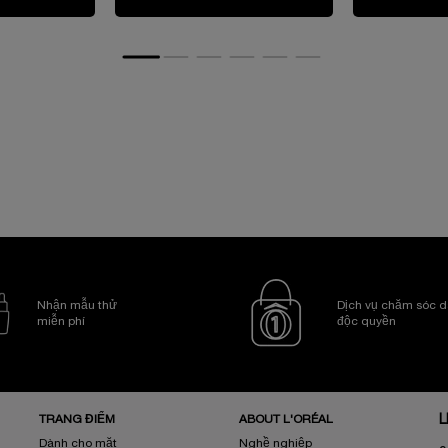
Nhận mẫu thử
Dịch vụ chăm sóc d
miễn phí
độc quyền
TRANG ĐIỂM
ABOUT L'ORÉAL
L
Dành cho mặt
Nghề nghiệp