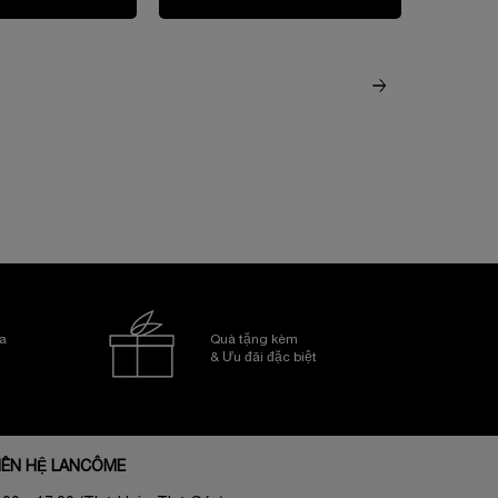
a
Quà tặng kèm
& Ưu đãi đặc biệt
IÊN HỆ LANCÔME