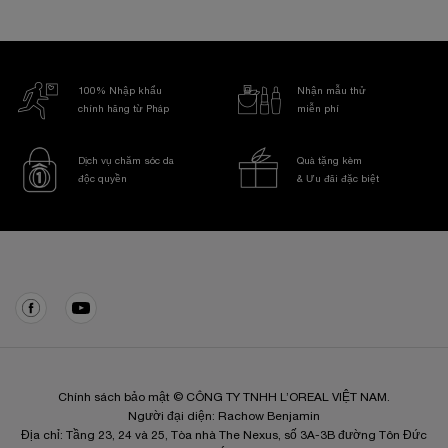
100% Nhập khẩu
Nhận mẫu thử
chính hãng từ Pháp
miễn phí
Dịch vụ chăm sóc da
Quà tặng kèm
độc quyền
& Ưu đãi đặc biệt
Điều hướng chân trang
Chính sách bảo mật © CÔNG TY TNHH L’OREAL VIỆT NAM.
Người đại diện: Rachow Benjamin
Địa chỉ: Tầng 23, 24 và 25, Tòa nhà The Nexus, số 3A-3B đường Tôn Đức