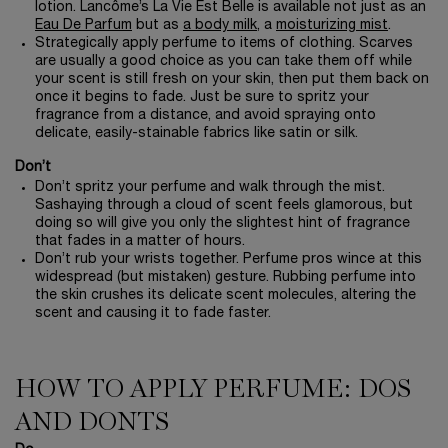
lotion. Lancôme’s La Vie Est Belle is available not just as an
Eau De Parfum
but as
a body milk
, a
moisturizing mist
.
Strategically apply perfume to items of clothing. Scarves
are usually a good choice as you can take them off while
your scent is still fresh on your skin, then put them back on
once it begins to fade. Just be sure to spritz your
fragrance from a distance, and avoid spraying onto
delicate, easily-stainable fabrics like satin or silk.
Don’t
Don’t spritz your perfume and walk through the mist.
Sashaying through a cloud of scent feels glamorous, but
doing so will give you only the slightest hint of fragrance
that fades in a matter of hours.
Don’t rub your wrists together. Perfume pros wince at this
widespread (but mistaken) gesture. Rubbing perfume into
the skin crushes its delicate scent molecules, altering the
scent and causing it to fade faster.
HOW TO APPLY PERFUME: DOS
AND DONTS