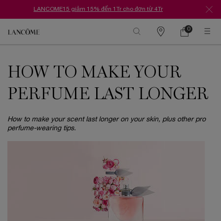
LANCOME15 giảm 15% đến 1Tr cho đơn từ 4Tr
0
Danh
Giỏ
0 Sản phẩm tr
hàng
sách
Nội dung chính
cửa
hàng
HOW TO MAKE YOUR
PERFUME LAST LONGER
How to make your scent last longer on your skin, plus other pro
perfume-wearing tips.