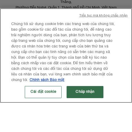
Thắng,
Phường Bến Nghé, Quận 1, Thành phố Hồ Chí Minh, Việt Nam
Điện thoại: 02835208840
Tiếp tục mà không chấp nhận
Email:
lorealvietnam@loreal.com
Chúng tôi sử dụng cookie trên các trang web của chúng tôi,
MSDN: 0102289856 cấp ngày 23/05/2007 tại Hà Nội
bao gồm cookie từ các đối tác của chúng tôi, để nâng cao
trải nghiệm người dùng của bạn, phân tích lưu lượng truy
cập trang web của chúng tôi, cung cấp cho bạn quảng cáo
được cá nhân hóa trên các trang web của bên thứ ba và
cung cấp cho bạn các tính năng có sẵn trên các mạng xã
Site Map
hội. Bạn có thể quản lý tùy chọn của bạn bất kỳ lúc nào
Điều khoản và Điều kiện
bằng cách nhấp vào cài đặt cookie. Để tìm hiểu thêm về
Chính sách quyền riêng tư
cách chúng tôi và các đối tác của chúng tôi sử dụng dữ
Cài Đặt Cookies
liệu cá nhân của bạn, vui lòng xem chính sách bảo mật của
chúng tôi.
Chính sách Bảo mật
Cài đặt cookie
Chấp nhận