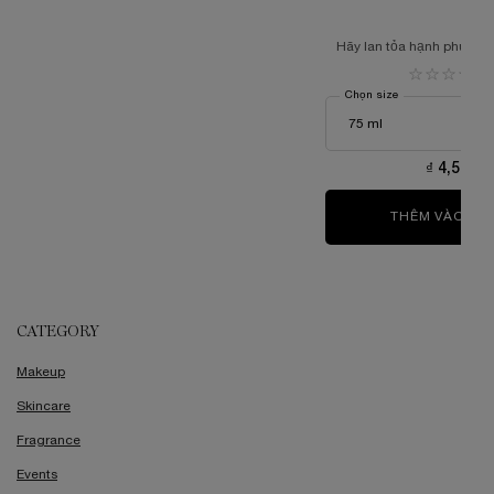
Hãy lan tỏa hạnh phúc với 
hương thơm nữ tính bán
Lancôme
Chọn size
₫ 4,500,0
THÊM VÀO GI
CATEGORY
Makeup
Skincare
Fragrance
Events