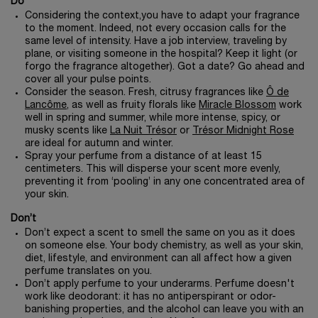
Do
Considering the context,you have to adapt your fragrance
to the moment. Indeed, not every occasion calls for the
same level of intensity. Have a job interview, traveling by
plane, or visiting someone in the hospital? Keep it light (or
forgo the fragrance altogether). Got a date? Go ahead and
cover all your pulse points.
Consider the season. Fresh, citrusy fragrances like
Ô de
Lancôme
, as well as fruity florals like
Miracle Blossom
work
well in spring and summer, while more intense, spicy, or
musky scents like
La Nuit Trésor
or
Trésor Midnight Rose
are ideal for autumn and winter.
Spray your perfume from a distance of at least 15
centimeters. This will disperse your scent more evenly,
preventing it from ‘pooling’ in any one concentrated area of
your skin.
Don’t
Don’t expect a scent to smell the same on you as it does
on someone else. Your body chemistry, as well as your skin,
diet, lifestyle, and environment can all affect how a given
perfume translates on you.
Don’t apply perfume to your underarms. Perfume doesn't
work like deodorant: it has no antiperspirant or odor-
banishing properties, and the alcohol can leave you with an