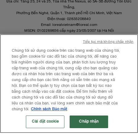
Địa chỉ: Tầng 23, 24 và 25, Tòa nhà The Nexus, số 3A-3B đường Tôn Đức
Thắng,
Phường Bến Nghé, Quận 1, Thành phố Hồ Chí Minh, Việt Nam
Điện thoại: 02835208840
Email:
lorealvietnam@loreal.com
MSDN: 0102289856 cấp ngày 23/05/2007 tại Hà Nội
Tiếp tục mà không chấp nhận
Chúng tôi sử dụng cookie trên các trang web của chúng tôi,
bao gồm cookie từ các đối tác của chúng tôi, để nâng cao
trải nghiệm người dùng của bạn, phân tích lưu lượng truy
Site Map
cập trang web của chúng tôi, cung cấp cho bạn quảng cáo
Điều khoản và Điều kiện
được cá nhân hóa trên các trang web của bên thứ ba và
Chính sách quyền riêng tư
cung cấp cho bạn các tính năng có sẵn trên các mạng xã
Cài Đặt Cookies
hội. Bạn có thể quản lý tùy chọn của bạn bất kỳ lúc nào
bằng cách nhấp vào cài đặt cookie. Để tìm hiểu thêm về
cách chúng tôi và các đối tác của chúng tôi sử dụng dữ
liệu cá nhân của bạn, vui lòng xem chính sách bảo mật của
chúng tôi.
Chính sách Bảo mật
Cài đặt cookie
Chấp nhận