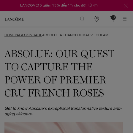
LANCOME15 giảm 15% đến 1Tr cho đơn từ 4Tr
0
Danh
Giỏ
0 Sản phẩm tr
hàng
sách
Nội dung chính
cửa
hàng
HOMEPAGE
SKINCARE
ABSOLUE A TRANSFORMATIVE CREAM
ABSOLUE: OUR QUEST
TO CAPTURE THE
POWER OF PREMIER
CRU FRENCH ROSES
Get to know Absolue’s exceptional transformative texture anti-
aging skincare.