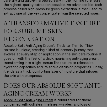
carefully and quickly harvested early in the morning to ensure
the highest-quality extraction possible. An advanced bio-tech
process called high-pressure green extraction is then used to
extract one of the key concentrate from the selected roses.
A TRANSFORMATIVE TEXTURE
FOR SUBLIME SKIN
REGENERATION
Absolue Soft Anti-Aging Cream
’s Thick-to-Thin-to-Thick
texture is unique, creating a kind of sensory journey that
evolves at every step of application in the skin care routine. It
goes on with the feel of a thick, nourishing anti-aging cream,
transforming into a light, serum-like texture to release its
hydrating capacities and its active diffusion properties. Finally,
it ends as a thick, comforting layer of moisture that infuses
the skin with plumpness.
DOES OUR ABSOLUE SOFT ANTI-
AGING CREAM WORK?
Absolue Soft Anti-Aging Cream
is formulated for those
concerned with dull skin, fine lines, wrinkles, and loss of