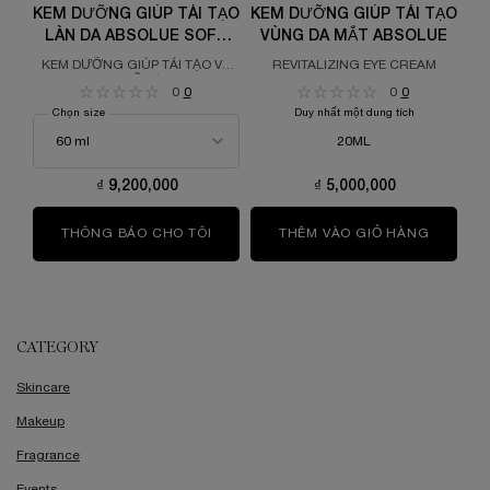
KEM DƯỠNG GIÚP TÁI TẠO
KEM DƯỠNG GIÚP TÁI TẠO
N
LÀN DA ABSOLUE SOFT
VÙNG DA MẮT ABSOLUE
CREAM
KEM DƯỠNG GIÚP TÁI TẠO VÀ
REVITALIZING EYE CREAM
N
RẠNG RỠ LÀN DA
0
0
0
0
Chọn size
Duy nhất một dung tích
20ML
₫ 9,200,000
₫ 5,000,000
THÔNG BÁO CHO TÔI
WHEN THE KEM DƯỠNG GIÚP TÁI TẠO 
THÊM VÀO GIỎ HÀNG
KEM DƯ
CATEGORY
Skincare
Makeup
Fragrance
Events