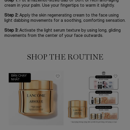
Step 1:
Put a hazelnut-sized dab of Soft or Rich anti-aging
cream in your palm. Use your fingertips to warm it slightly.
Step 2:
Apply the skin regenerating cream to the face using
light dabbing movements for a soothing, comforting sensation.
Step 3:
Activate the light serum texture by using long, gliding
movements from the center of your face outwards.
SHOP THE ROUTINE
BÁN CHẠY
NHẤT