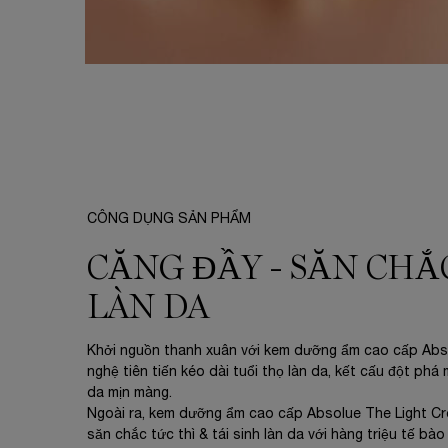
CÔNG DỤNG SẢN PHẨM
CÔNG DỤNG SẢN PHẨM
CĂNG ĐẦY - SĂN CHẮC
LÀN DA
Khởi nguồn thanh xuân với kem dưỡng ẩm cao cấp Abs
nghệ tiên tiến kéo dài tuổi thọ làn da, kết cấu đột phá
da mịn màng.
Ngoài ra, kem dưỡng ẩm cao cấp Absolue The Light Cr
săn chắc tức thì & tái sinh làn da với hàng triệu tế bà