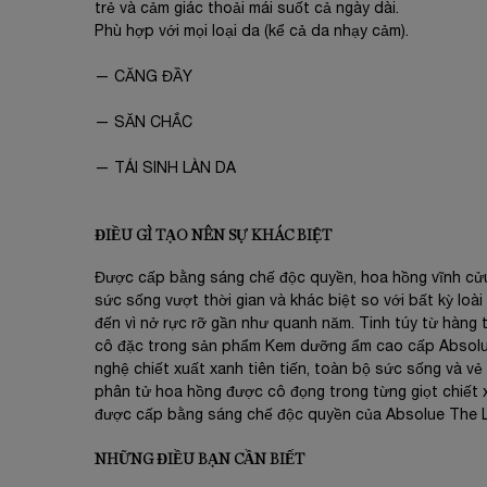
trẻ và cảm giác thoải mái suốt cả ngày dài.
Phù hợp với mọi loại da (kể cả da nhạy cảm).
— CĂNG ĐẦY
— SĂN CHẮC
— TÁI SINH LÀN DA
ĐIỀU GÌ TẠO NÊN SỰ KHÁC BIỆT
Được cấp bằng sáng chế độc quyền, hoa hồng vĩnh cử
sức sống vượt thời gian và khác biệt so với bất kỳ loà
đến vì nở rực rỡ gần như quanh năm. Tinh túy từ hàng
cô đặc trong sản phẩm Kem dưỡng ẩm cao cấp Absolue
nghệ chiết xuất xanh tiên tiến, toàn bộ sức sống và vẻ
phân tử hoa hồng được cô đọng trong từng giọt chiết 
được cấp bằng sáng chế độc quyền của Absolue The L
NHỮNG ĐIỀU BẠN CẦN BIẾT