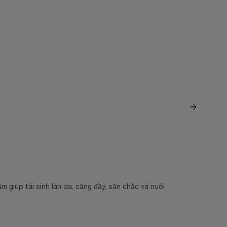
PROXYLAN
giúp tái sinh làn da, căng đầy, săn chắc và nuôi
Kích thích 