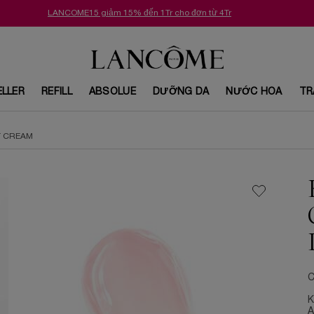
LANCOME15 giảm 15% đến 1Tr cho đơn từ 4Tr
ELLER
REFILL
ABSOLUE
DƯỠNG DA
NƯỚC HOA
TR
T CREAM
C
K
A