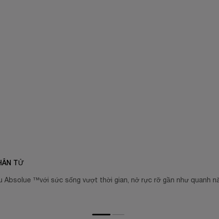
HÂN TỬ
bsolue ™️với sức sống vượt thời gian, nở rực rỡ gần như quanh năm 