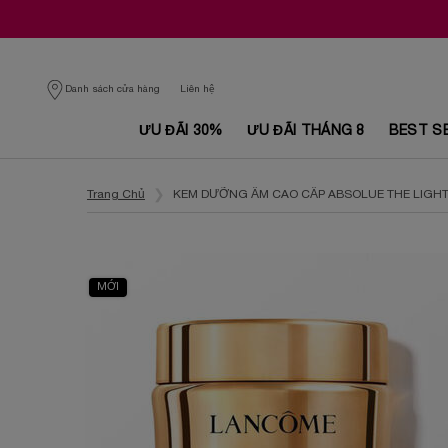
Danh sách cửa hàng
Liên hệ
ƯU ĐÃI 30%
ƯU ĐÃI THÁNG 8
BEST S
Nội dung chính
Trang Chủ
KEM DƯỠNG ẨM CAO CẤP ABSOLUE THE LIGH
MỚI