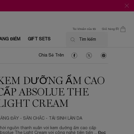
0
Tài khoản của tôi
Giỏ hàng
0 Sản phẩm trong giỏ
ANG ĐIỂM
GIFT SETS
Tìm kiếm
Chia Sẻ Trên Facebook
Chia Sẻ Trên Twitter
Chia Sẻ Trên Pin
Chia Sẻ Trên
KEM DƯỠNG ẨM CAO
CẤP ABSOLUE THE
LIGHT CREAM
ĂNG ĐẦY - SĂN CHẮC - TÁI SINH LÀN DA
hởi nguồn thanh xuân với kem dưỡng ẩm cao cấp
bsolue The Light Cream với công nghệ tiên tiến ...
Đọc