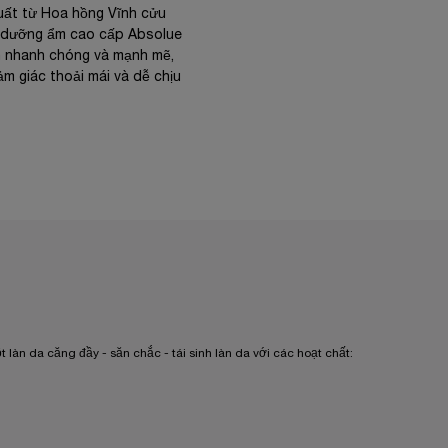
uất từ Hoa hồng Vĩnh cửu
em dưỡng ẩm cao cấp Absolue
h nhanh chóng và mạnh mẽ,
ảm giác thoải mái và dễ chịu
 da căng đầy - săn chắc - tái sinh làn da với các hoạt chất: