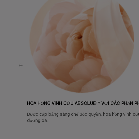
HOA HỒNG VĨNH CỬU ABSOLUE™️ VỚI CÁC PHẦN P
Được cấp bằng sáng chế độc quyền, hoa hồng vĩnh cửu A
dưỡng da.