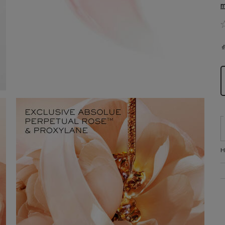
m
₫
S
H