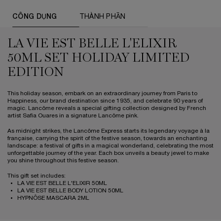
PDP Tabs
CÔNG DỤNG
THÀNH PHẦN
LA VIE EST BELLE L'ELIXIR
50ML SET HOLIDAY LIMITED
EDITION
This holiday season, embark on an extraordinary journey from Paris to
Happiness, our brand destination since 1935, and celebrate 90 years of
magic. Lancôme reveals a special gifting collection designed by French
artist Safia Ouares in a signature Lancôme pink.
As midnight strikes, the Lancôme Express starts its legendary voyage à la
française, carrying the spirit of the festive season, towards an enchanting
landscape: a festival of gifts in a magical wonderland, celebrating the most
unforgettable journey of the year. Each box unveils a beauty jewel to make
you shine throughout this festive season.
This gift set includes:
LA VIE EST BELLE L'ELIXIR 50ML
LA VIE EST BELLE BODY LOTION 50ML
HYPNÔSE MASCARA 2ML