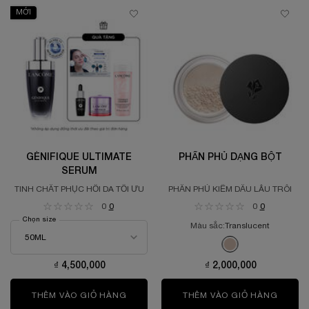
MỚI
GÉNIFIQUE ULTIMATE
PHẤN PHỦ DẠNG BỘT
SERUM
TINH CHẤT PHỤC HỒI DA TỐI ƯU
PHẤN PHỦ KIỀM DẦU LÂU TRÔI
0
0
0
0
Chọn size
Màu sắc:
Translucent
One colour available
Selected
Translucent color f
₫ 4,500,000
₫ 2,000,000
THÊM VÀO GIỎ HÀNG
GÉNIFIQUE ULTIMATE SERUM
THÊM VÀO GIỎ HÀNG
PHẤN 