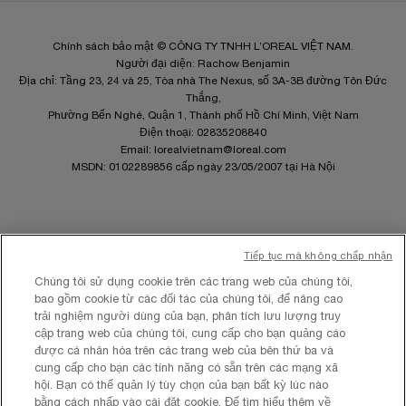
Chính sách bảo mật © CÔNG TY TNHH L’OREAL VIỆT NAM.
Người đại diện: Rachow Benjamin
Địa chỉ: Tầng 23, 24 và 25, Tòa nhà The Nexus, số 3A-3B đường Tôn Đức
Thắng,
Phường Bến Nghé, Quận 1, Thành phố Hồ Chí Minh, Việt Nam
Điện thoại: 02835208840
Email:
lorealvietnam@loreal.com
MSDN: 0102289856 cấp ngày 23/05/2007 tại Hà Nội
Tiếp tục mà không chấp nhận
Site Map
Chúng tôi sử dụng cookie trên các trang web của chúng tôi,
Điều khoản và Điều kiện
bao gồm cookie từ các đối tác của chúng tôi, để nâng cao
Chính sách quyền riêng tư
trải nghiệm người dùng của bạn, phân tích lưu lượng truy
Cài Đặt Cookies
cập trang web của chúng tôi, cung cấp cho bạn quảng cáo
được cá nhân hóa trên các trang web của bên thứ ba và
cung cấp cho bạn các tính năng có sẵn trên các mạng xã
hội. Bạn có thể quản lý tùy chọn của bạn bất kỳ lúc nào
bằng cách nhấp vào cài đặt cookie. Để tìm hiểu thêm về