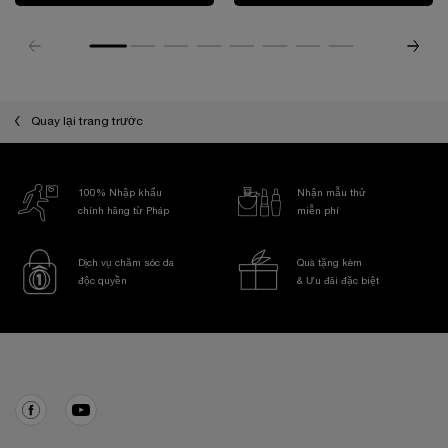
Quay lại trang trước
100% Nhập khẩu
Nhận mẫu thử
chính hãng từ Pháp
miễn phí
Dịch vụ chăm sóc da
Quà tặng kèm
độc quyền
& Ưu đãi đặc biệt
Điều hướng chân trang