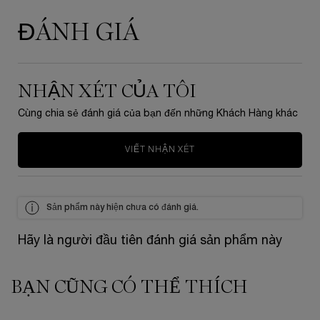
ĐÁNH GIÁ
PDP Tabs
NHẬN XÉT CỦA TÔI
Cùng chia sẻ đánh giá của bạn đến những Khách Hàng khác
VIẾT NHẬN XÉT
Sản phẩm này hiện chưa có đánh giá.
Hãy là người đầu tiên đánh giá sản phẩm này
BẠN CŨNG CÓ THỂ THÍCH
zpdp-section-slot-3-Einstein-RecentlyViewed
PDP Slot 1 Section