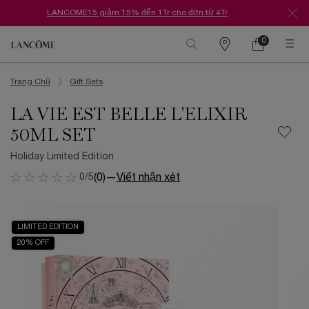
LANCOME15 giảm 15% đến 1Tr cho đơn từ 4Tr
0
Danh
Giỏ
0 Sản phẩm tr
hàng
sách
Nội dung chính
cửa
hàng
Trang Chủ
Gift Sets
LA VIE EST BELLE L'ELIXIR
50ML SET
Holiday Limited Edition
0/5
(0)
—
Viết nhận xét
LIMITED EDITION
20% OFF